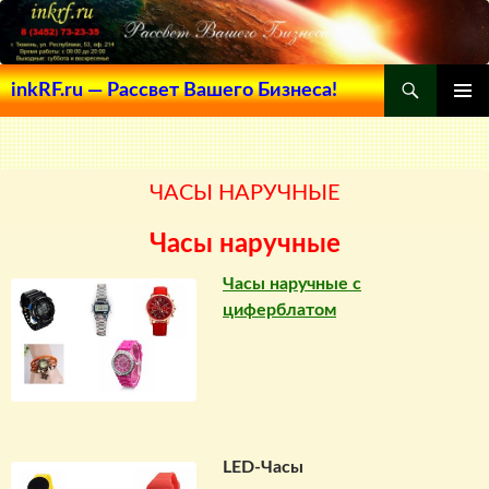
Поиск
inkRF.ru — Рассвет Вашего Бизнеса!
ПЕРЕЙТИ
ОСНОВ
К
МЕНЮ
СОДЕРЖИМОМУ
ЧАСЫ НАРУЧНЫЕ
Часы наручные
Часы наручные с
циферблатом
LED-Часы