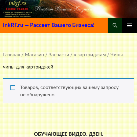
Поиск
inkRF.ru — Рассвет Вашего Бизнеса!
ПЕРЕЙТИ
ОСНОВ
К
МЕНЮ
СОДЕРЖИМОМУ
Главная
/
Магазин
/
Запчасти
/
к картриджам
/ Чипы
чипы для картриджей
Товаров, соответствующих вашему запросу,
не обнаружено.
ОБУЧАЮЩЕЕ ВИДЕО. ДЗЕН.