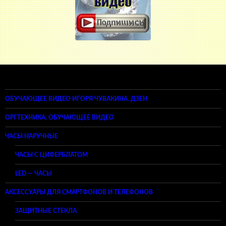
ОБУЧАЮЩЕЕ ВИДЕО ИГОРЯ ЧУВАКИНА. ДЗЕН
ОРГТЕХНИКА. ОБУЧАЮЩЕЕ ВИДЕО
ЧАСЫ НАРУЧНЫЕ
ЧАСЫ С ЦИФЕРБЛАТОМ
LED — ЧАСЫ
АКСЕССУАРЫ ДЛЯ СМАРТФОНОВ И ТЕЛЕФОНОВ
ЗАЩИТНЫЕ СТЕКЛА