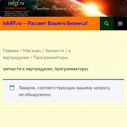
Поиск
inkRF.ru — Рассвет Вашего Бизнеса!
ПЕРЕЙТИ
ОСНОВ
К
МЕНЮ
СОДЕРЖИМОМУ
Главная
/
Магазин
/
Запчасти
/
к
картриджам
/ Программаторы
запчасти к картриджам, программаторы
Товаров, соответствующих вашему запросу,
не обнаружено.