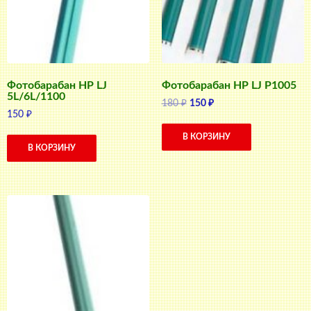
Фотобарабан HP LJ
Фотобарабан HP LJ P1005
5L/6L/1100
Первоначальная
Текущая
180
₽
150
₽
150
₽
цена
цена:
составляла
150 ₽.
В КОРЗИНУ
180 ₽.
В КОРЗИНУ