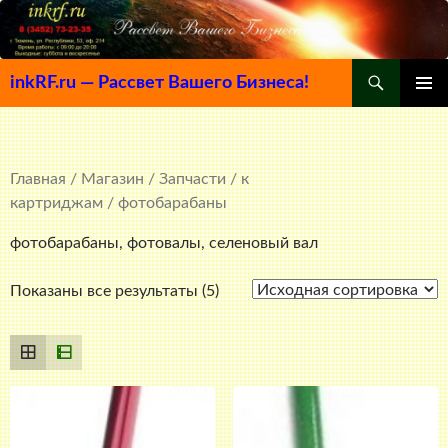
Поиск
inkRF.ru — Рассвет Вашего Бизнеса!
ПЕРЕЙТИ
ОСНОВ
К
МЕНЮ
СОДЕРЖИМОМУ
Главная
/
Магазин
/
Запчасти
/
к
картриджам
/ фотобарабаны
фотобарабаны, фотовалы, селеновый вал
Показаны все результаты (5)