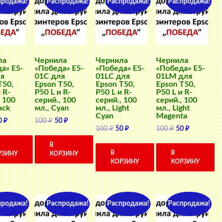
продажа!
Распродажа!
Распродажа!
Распродажа!
ла
Чернила
Чернила
Чернила
а» E5-
«Победа» E5-
«Победа» E5-
«Победа» E5-
я
01C для
01LC для
01LM для
T50,
Epson T50,
Epson T50,
Epson T50,
 R-
P50 L и R-
P50 L и R-
P50 L и R-
, 100
серий., 100
серий., 100
серий., 100
ack
мл., Cyan
мл., Light
мл., Light
Cyan
Magenta
ервоначальная
Текущая
Первоначальная
Текущая
0
₽
100
₽
50
₽
Первоначальная
Текущая
Первоначальн
Текущая
100
₽
50
₽
100
₽
50
₽
ена
цена:
цена
цена:
цена
цена:
цена
цена:
оставляла
50 ₽.
составляла
50 ₽.
В
составляла
50 ₽.
составляла
50 ₽.
0 ₽.
100 ₽.
В
В
РЗИНУ
КОРЗИНУ
100 ₽.
100 ₽.
КОРЗИНУ
КОРЗИНУ
продажа!
Распродажа!
Распродажа!
Распродажа!