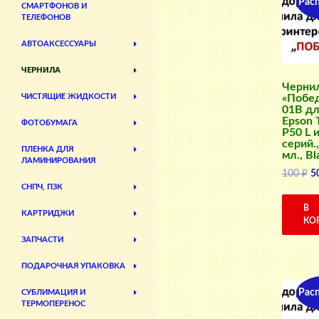
Рас
СМАРТФОНОВ И
ТЕЛЕФОНОВ
АВТОАКСЕССУАРЫ
ЧЕРНИЛА
Черни
«Побед
ЧИСТЯЩИЕ ЖИДКОСТИ
01B дл
Epson 
ФОТОБУМАГА
P50 L и
серий.
ПЛЕНКА ДЛЯ
мл., Bl
ЛАМИНИРОВАНИЯ
П
100
₽
5
ц
СНПЧ, ПЗК
с
В
КАРТРИДЖИ
10
КО
ЗАПЧАСТИ
ПОДАРОЧНАЯ УПАКОВКА
Рас
СУБЛИМАЦИЯ И
ТЕРМОПЕРЕНОС