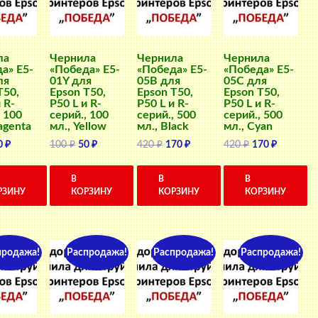
ла
Чернила
Чернила
Чернила
а» E5-
«Победа» E5-
«Победа» E5-
«Победа» E5-
ля
01Y для
05B для
05C для
T50,
Epson T50,
Epson T50,
Epson T50,
 R-
P50 L и R-
P50 L и R-
P50 L и R-
, 100
серий., 100
серий., 500
серий., 500
agenta
мл., Yellow
мл., Black
мл., Cyan
ервоначальная
Текущая
Первоначальная
Текущая
Первоначальная
Текущая
Первоначальн
Текущая
0
₽
100
₽
50
₽
420
₽
170
₽
420
₽
170
₽
ена
цена:
цена
цена:
цена
цена:
цена
цена:
оставляла
50 ₽.
составляла
50 ₽.
составляла
170 ₽.
составляла
170 ₽.
В
В
В
0 ₽.
100 ₽.
420 ₽.
420 ₽.
РЗИНУ
КОРЗИНУ
КОРЗИНУ
КОРЗИНУ
продажа!
Распродажа!
Распродажа!
Распродажа!