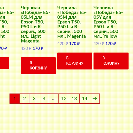
ла
Чернила
Чернила
Чернила
а» E5-
«Победа» E5-
«Победа» E5-
«Победа» E5-
ля
05LM для
05M для
05Y для
T50,
Epson T50,
Epson T50,
Epson T50,
 R-
P50 L и R-
P50 L и R-
P50 L и R-
, 500
серий., 500
серий., 500
серий., 500
ght
мл., Light
мл., Magenta
мл., Yellow
Magenta
Первоначальная
Текущая
Первоначальн
Текущая
420
₽
170
₽
420
₽
170
₽
ервоначальная
Текущая
Первоначальная
Текущая
70
₽
420
₽
170
₽
цена
цена:
цена
цена:
ена
цена:
цена
цена:
составляла
170 ₽.
составляла
170 ₽.
В
В
оставляла
170 ₽.
составляла
170 ₽.
420 ₽.
420 ₽.
Т
В
КОРЗИНУ
КОРЗИНУ
0 ₽.
420 ₽.
КОРЗИНУ
1
2
3
4
…
12
13
14
→