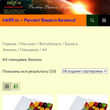
Поиск
inkRF.ru — Рассвет Вашего Бизнеса!
ПЕРЕЙТИ
ОСНОВ
К
МЕНЮ
СОДЕРЖИМОМУ
Главная
/
Магазин
/
Фотобумага
/
Бумага
Эконом
/
Глянцевая
/ A4
A4 глянцевая Эконом
Показаны все результаты (10)