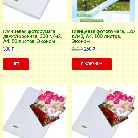
Глянцевая фотобумага
Глянцевая фотобумага, 120
двухсторонняя, 300 г./м2,
г./м2, A4, 100 листов,
A4, 50 листов, Эконом
Эконом
Первоначальная
Текущая
300
₽
330
₽
260
₽
цена
цена:
составляла
260 ₽.
НЕТ
В КОРЗИНУ
330 ₽.