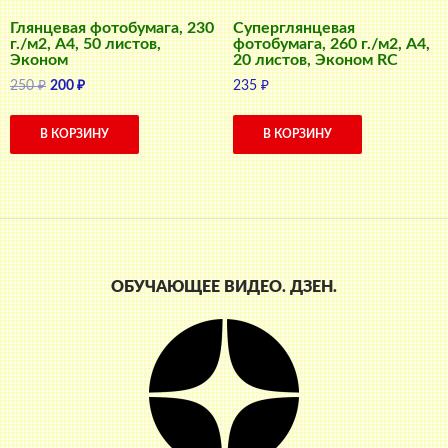
Глянцевая фотобумага, 230
Суперглянцевая
г./м2, A4, 50 листов,
фотобумага, 260 г./м2, A4,
Эконом
20 листов, Эконом RC
Первоначальная
Текущая
250
₽
200
₽
235
₽
цена
цена:
составляла
200 ₽.
В КОРЗИНУ
В КОРЗИНУ
250 ₽.
ОБУЧАЮЩЕЕ ВИДЕО. ДЗЕН.