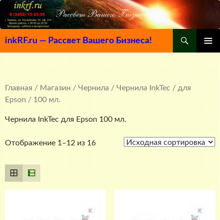
Поиск
inkRF.ru — Рассвет Вашего Бизнеса!
ПЕРЕЙТИ
ОСНОВ
К
МЕНЮ
СОДЕРЖИМОМУ
Главная
/
Магазин
/
Чернила
/
Чернила InkTec
/
для
Epson
/ 100 мл.
Чернила InkTec для Epson 100 мл.
Отображение 1–12 из 16