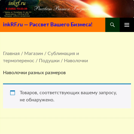
Поиск
inkRF.ru — Рассвет Вашего Бизнеса!
ПЕРЕЙТИ
ОСНОВ
К
МЕНЮ
СОДЕРЖИМОМУ
Главная
/
Магазин
/
Сублимация и
термоперенос
/
Подушки
/ Наволочки
Наволочки разных размеров
Товаров, соответствующих вашему запросу,
не обнаружено.