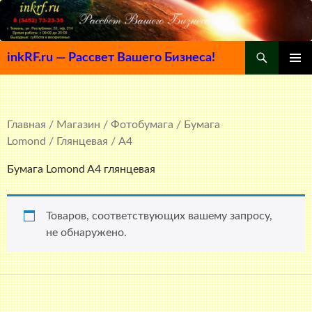
Поиск
inkRF.ru — Рассвет Вашего Бизнеса!
ПЕРЕЙТИ
ОСНОВ
К
МЕНЮ
СОДЕРЖИМОМУ
Главная
/
Магазин
/
Фотобумага
/
Бумага
Lomond
/
Глянцевая
/ A4
Бумага Lomond A4 глянцевая
Товаров, соответствующих вашему запросу,
не обнаружено.