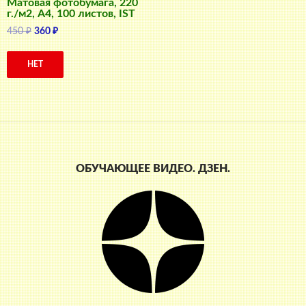
Матовая фотобумага, 220
г./м2, A4, 100 листов, IST
Первоначальная
Текущая
450
₽
360
₽
цена
цена:
составляла
360 ₽.
НЕТ
450 ₽.
ОБУЧАЮЩЕЕ ВИДЕО. ДЗЕН.