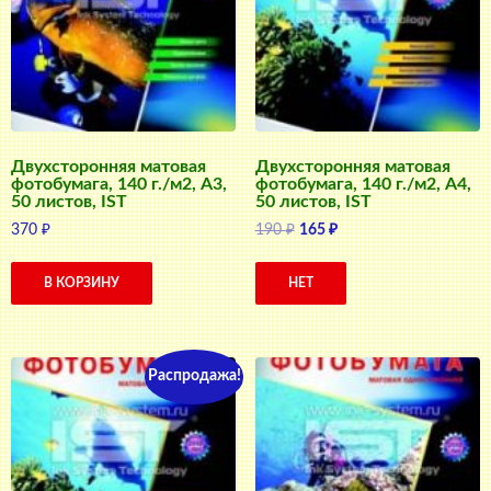
Двухсторонняя матовая
Двухсторонняя матовая
фотобумага, 140 г./м2, A3,
фотобумага, 140 г./м2, A4,
50 листов, IST
50 листов, IST
Первоначальная
Текущая
370
₽
190
₽
165
₽
цена
цена:
составляла
165 ₽.
В КОРЗИНУ
НЕТ
190 ₽.
Распродажа!