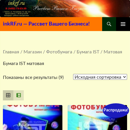
Поиск
inkRF.ru — Рассвет Вашего Бизнеса!
ПЕРЕЙТИ
ОСНОВ
К
МЕНЮ
СОДЕРЖИМОМУ
Главная
/
Магазин
/
Фотобумага
/
Бумага IST
/ Матовая
Бумага IST матовая
Показаны все результаты (9)
Распродажа!