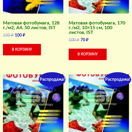
Матовая фотобумага, 128
Матовая фотобумага, 170
г./м2, A4, 50 листов, IST
г./м2, 10×15 см, 100
листов, IST
Первоначальная
Текущая
150
₽
100
₽
Первоначальная
Текущая
100
₽
70
₽
цена
цена:
цена
цена:
составляла
100 ₽.
В КОРЗИНУ
составляла
70 ₽.
150 ₽.
В КОРЗИНУ
100 ₽.
Распродажа!
Распродажа!