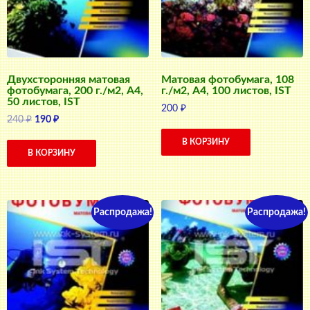
Двухсторонняя матовая
Матовая фотобумага, 108
фотобумага, 200 г./м2, A4,
г./м2, A4, 100 листов, IST
50 листов, IST
200
₽
Первоначальная
Текущая
240
₽
190
₽
цена
цена:
В КОРЗИНУ
составляла
190 ₽.
В КОРЗИНУ
240 ₽.
Распродажа!
Распродажа!