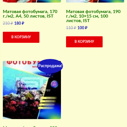
Матовая фотобумага, 170
Матовая фотобумага, 190
г./м2, A4, 50 листов, IST
г./м2, 10×15 см, 100
листов, IST
Первоначальная
Текущая
210
₽
180
₽
Первоначальная
Текущая
110
₽
100
₽
цена
цена:
цена
цена:
составляла
180 ₽.
В КОРЗИНУ
составляла
100 ₽.
210 ₽.
В КОРЗИНУ
110 ₽.
Распродажа!