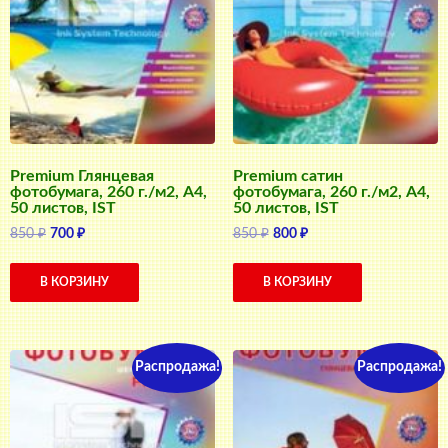
Premium Глянцевая
Premium сатин
фотобумага, 260 г./м2, A4,
фотобумага, 260 г./м2, A4,
50 листов, IST
50 листов, IST
Первоначальная
Текущая
Первоначальная
Текущая
850
₽
700
₽
850
₽
800
₽
цена
цена:
цена
цена:
составляла
700 ₽.
составляла
800 ₽.
В КОРЗИНУ
В КОРЗИНУ
850 ₽.
850 ₽.
Распродажа!
Распродажа!