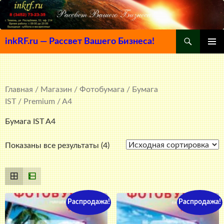
Поиск
inkRF.ru — Рассвет Вашего Бизнеса!
ПЕРЕЙТИ
ОСНОВ
К
МЕНЮ
СОДЕРЖИМОМУ
Главная
/
Магазин
/
Фотобумага
/
Бумага
IST
/
Premium
/ A4
Бумага IST A4
Показаны все результаты (4)
Распродажа!
Распродажа!