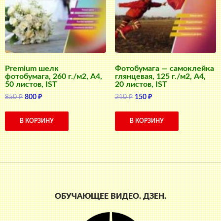
Premium шелк
Фотобумага — самоклейка
фотобумага, 260 г./м2, A4,
глянцевая, 125 г./м2, A4,
50 листов, IST
20 листов, IST
Первоначальная
Текущая
Первоначальная
Текущая
850
₽
800
₽
210
₽
150
₽
цена
цена:
цена
цена:
составляла
800 ₽.
составляла
150 ₽.
В КОРЗИНУ
В КОРЗИНУ
850 ₽.
210 ₽.
ОБУЧАЮЩЕЕ ВИДЕО. ДЗЕН.