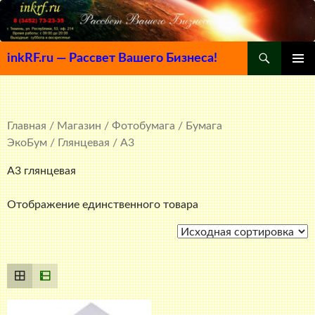
Поиск
inkRF.ru — Рассвет Вашего Бизнеса!
ПЕРЕЙТИ
ОСНОВ
К
МЕНЮ
СОДЕРЖИМОМУ
Главная
/
Магазин
/
Фотобумага
/
Бумага
ЭкоБум
/
Глянцевая
/ A3
A3 глянцевая
Отображение единственного товара