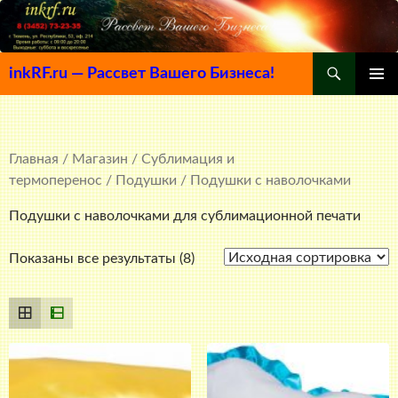
Поиск
inkRF.ru — Рассвет Вашего Бизнеса!
ПЕРЕЙТИ
ОСНОВ
К
МЕНЮ
СОДЕРЖИМОМУ
Главная
/
Магазин
/
Сублимация и
термоперенос
/
Подушки
/ Подушки с наволочками
Подушки с наволочками для сублимационной печати
Показаны все результаты (8)