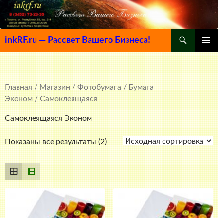
Поиск
inkRF.ru — Рассвет Вашего Бизнеса!
ПЕРЕЙТИ
ОСНОВ
К
МЕНЮ
СОДЕРЖИМОМУ
Главная
/
Магазин
/
Фотобумага
/
Бумага
Эконом
/ Самоклеящаяся
Самоклеящаяся Эконом
Показаны все результаты (2)