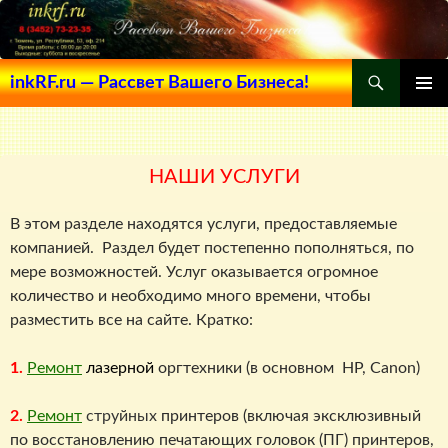
Поиск
inkRF.ru — Рассвет Вашего Бизнеса!
ПЕРЕЙТИ
ОСНОВ
К
МЕНЮ
СОДЕРЖИМОМУ
НАШИ УСЛУГИ
В этом разделе находятся услуги, предоставляемые
компанией. Раздел будет постепенно пополняться, по
мере возможностей. Услуг оказывается огромное
количество и необходимо много времени, чтобы
разместить все на сайте. Кратко:
1.
Ремонт
лазерной
оргтехники (в основном HP, Canon)
2.
Ремонт
струйных
принтеров (включая эксклюзивный
по восстановлению печатающих головок (ПГ) принтеров,