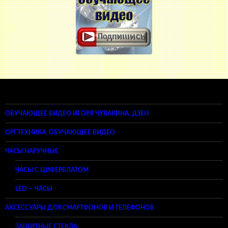
ОБУЧАЮЩЕЕ ВИДЕО ИГОРЯ ЧУВАКИНА. ДЗЕН
ОРГТЕХНИКА. ОБУЧАЮЩЕЕ ВИДЕО
ЧАСЫ НАРУЧНЫЕ
ЧАСЫ С ЦИФЕРБЛАТОМ
LED — ЧАСЫ
АКСЕССУАРЫ ДЛЯ СМАРТФОНОВ И ТЕЛЕФОНОВ
ЗАЩИТНЫЕ СТЕКЛА