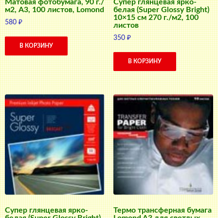
Матовая фотобумага, 90 г./
Супер глянцевая ярко-
м2, A3, 100 листов, Lomond
белая (Super Glossy Bright)
10×15 см 270 г./м2, 100
580
₽
листов
350
₽
В КОРЗИНУ
В КОРЗИНУ
Супер глянцевая ярко-
Термо трансферная бумага
белая (Super Glossy Bright)
Lomond A3 для светлых