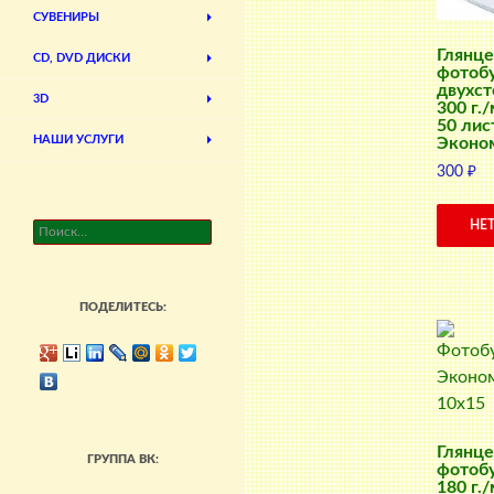
СУВЕНИРЫ
Глянце
CD, DVD ДИСКИ
фотоб
двухст
3D
300 г./
50 лис
НАШИ УСЛУГИ
Эконо
300
₽
НЕ
Найти:
ПОДЕЛИТЕСЬ:
Глянце
ГРУППА ВК:
фотобу
180 г./