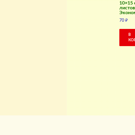
10×15 
листов
Эконо
70
₽
В
КО