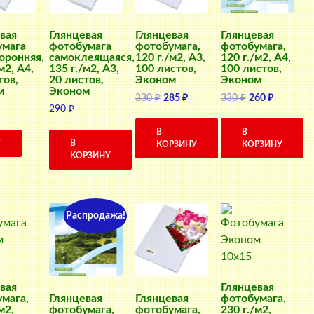
вая
Глянцевая
Глянцевая
Глянцевая
умага
фотобумага
фотобумага,
фотобумага,
оронняя,
самоклеящаяся,
120 г./м2, A3,
120 г./м2, A4,
м2, A4,
135 г./м2, A3,
100 листов,
100 листов,
тов,
20 листов,
Эконом
Эконом
м
Эконом
Первоначальная
Текущая
Первоначальн
Текущая
330
₽
285
₽
330
₽
260
₽
290
₽
цена
цена:
цена
цена:
составляла
285 ₽.
составляла
260 ₽.
В
В
330 ₽.
330 ₽.
Т
В
КОРЗИНУ
КОРЗИНУ
КОРЗИНУ
Распродажа!
вая
Глянцевая
мага,
фотобумага,
Глянцевая
Глянцевая
м2,
230 г./м2,
фотобумага,
фотобумага,