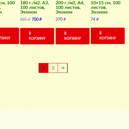
см, 100
10×15 см, 100
180 г./м2, A3,
200 г./м2, A4,
,
листов,
100 листов,
100 листов,
м
Эконом
Эконом
Эконом
Первоначальная
Текущая
74
₽
880
₽
700
₽
370
₽
цена
цена:
составляла
700 ₽.
В
В
В
880 ₽.
РЗИНУ
КОРЗИНУ
КОРЗИНУ
КОРЗИНУ
1
2
→