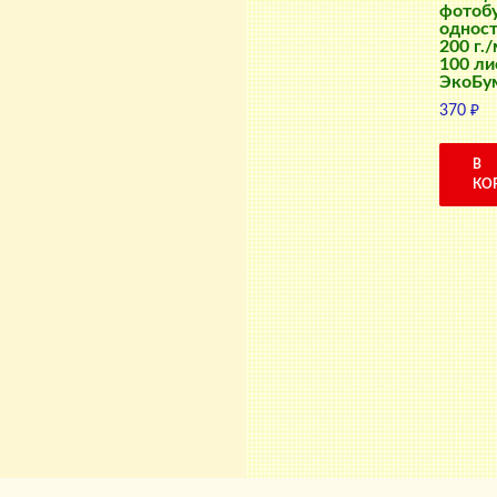
фотоб
одност
200 г./
100 ли
ЭкоБу
370
₽
В
КО