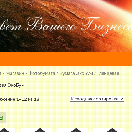
я
/
Магазин
/
Фотобумага
/
Бумага ЭкоБум
/ Глянцевая
вая ЭкоБум
жение 1–12 из 18