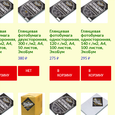
вая
Глянцевая
Глянцевая
Глянцевая
умага
фотобумага
фотобумага
фотобумага
оронняя,
двухсторонняя,
односторонняя,
односторонняя,
м2, A4,
300 г./м2, A4,
120 г./м2, A4,
140 г./м2, A4,
тов,
50 листов,
100 листов,
100 листов,
м
ЭкоБум
ЭкоБум
ЭкоБум
380
₽
275
₽
295
₽
НЕТ
В
В
РЗИНУ
КОРЗИНУ
КОРЗИНУ