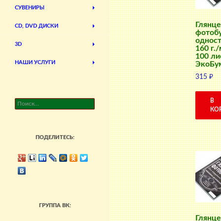
СУВЕНИРЫ
Глянце
CD, DVD ДИСКИ
фотоб
одност
3D
160 г./
100 ли
НАШИ УСЛУГИ
ЭкоБу
315
₽
В
Найти:
КО
ПОДЕЛИТЕСЬ:
ГРУППА ВК:
Глянце