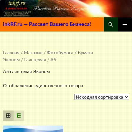
Поиск
inkRF.ru — Рассвет Вашего Бизнеса!
ПЕРЕЙТИ
ОСНОВ
К
МЕНЮ
СОДЕРЖИМОМУ
Главная
/
Магазин
/
Фотобумага
/
Бумага
Эконом
/
Глянцевая
/ A5
A5 глянцевая Эконом
Отображение единственного товара