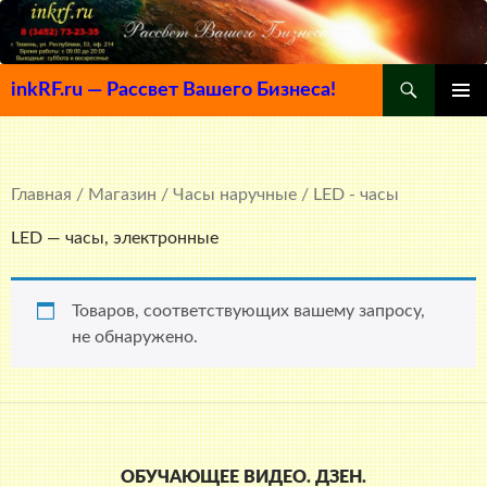
Поиск
inkRF.ru — Рассвет Вашего Бизнеса!
ПЕРЕЙТИ
ОСНОВ
К
МЕНЮ
СОДЕРЖИМОМУ
Главная
/
Магазин
/
Часы наручные
/ LED - часы
LED — часы, электронные
Товаров, соответствующих вашему запросу,
не обнаружено.
ОБУЧАЮЩЕЕ ВИДЕО. ДЗЕН.