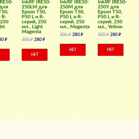
IRE50-
InkRF IRE50-
InkRF IRE50-
InkRF IRE50-
для
250LM для
250M для
250Y для
T50,
Epson T50,
Epson T50,
Epson T50,
 R-
P50 L и R-
P50 L и R-
P50 L и R-
 250
серий, 250
серий, 250
серий, 250
ght
мл., Light
мл., Magenta
мл., Yellow
Magenta
Первоначальная
Текущая
Первоначальн
Текущая
300
₽
280
₽
300
₽
280
₽
ервоначальная
Текущая
Первоначальная
Текущая
80
₽
300
₽
280
₽
цена
цена:
цена
цена:
ена
цена:
цена
цена:
составляла
280 ₽.
составляла
280 ₽.
НЕТ
НЕТ
оставляла
280 ₽.
составляла
280 ₽.
300 ₽.
300 ₽.
Т
НЕТ
0 ₽.
300 ₽.