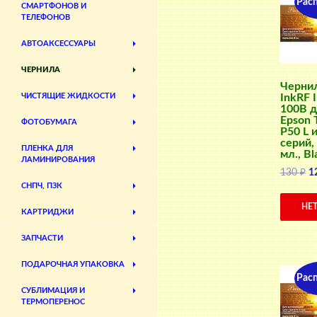
Рас
СМАРТФОНОВ И
ТЕЛЕФОНОВ
АВТОАКСЕССУАРЫ
ЧЕРНИЛА
Черни
InkRF 
ЧИСТЯЩИЕ ЖИДКОСТИ
100B 
Epson 
ФОТОБУМАГА
P50 L и
серий,
ПЛЕНКА ДЛЯ
мл., Bl
ЛАМИНИРОВАНИЯ
П
130
₽
1
ц
СНПЧ, ПЗК
с
НЕ
КАРТРИДЖИ
13
ЗАПЧАСТИ
ПОДАРОЧНАЯ УПАКОВКА
Рас
СУБЛИМАЦИЯ И
ТЕРМОПЕРЕНОС