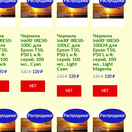
продажа!
Распродажа!
Распродажа!
Распродажа!
ла
Чернила
Чернила
Чернила
IRE50-
InkRF IRE50-
InkRF IRE50-
InkRF IRE50-
для
100C для
100LC для
100LM для
T50,
Epson T50,
Epson T50,
Epson T50,
 R-
P50 L и R-
P50 L и R-
P50 L и R-
 100
серий, 100
серий, 100
серий, 100
ack
мл., Cyan
мл., Light
мл., Light
Cyan
Magenta
ервоначальная
Текущая
Первоначальная
Текущая
20
₽
130
₽
120
₽
Первоначальная
Текущая
Первоначальн
Текущая
130
₽
120
₽
130
₽
120
₽
ена
цена:
цена
цена:
цена
цена:
цена
цена:
оставляла
120 ₽.
составляла
120 ₽.
Т
НЕТ
составляла
120 ₽.
составляла
120 ₽.
0 ₽.
130 ₽.
НЕТ
НЕТ
130 ₽.
130 ₽.
продажа!
Распродажа!
Распродажа!
Распродажа!