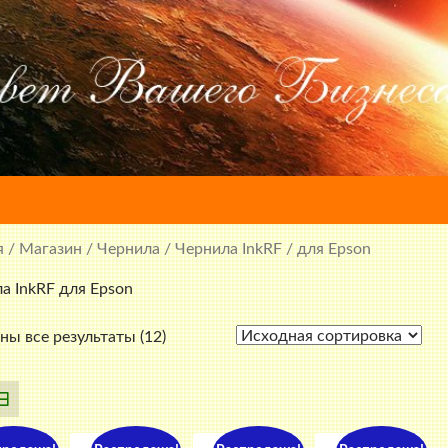
я
/
Магазин
/
Чернила
/
Чернила InkRF
/ для Epson
а InkRF для Epson
ны все результаты (12)