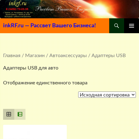
Поиск
inkRF.ru — Рассвет Вашего Бизнеса!
ПЕРЕЙТИ
ОСНОВ
К
МЕНЮ
СОДЕРЖИМОМУ
Главная
/
Магазин
/
Автоаксессуары
/ Адаптеры USB
Адаптеры USB для авто
Отображение единственного товара