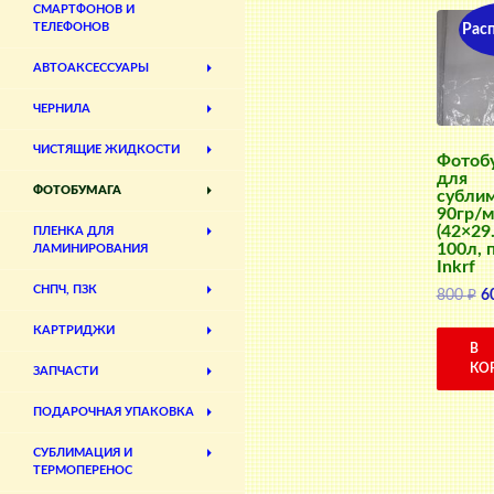
СМАРТФОНОВ И
ТЕЛЕФОНОВ
Рас
АВТОАКСЕССУАРЫ
ЧЕРНИЛА
ЧИСТЯЩИЕ ЖИДКОСТИ
Фотоб
для
ФОТОБУМАГА
субли
90гр/м
(42×29.
ПЛЕНКА ДЛЯ
100л, 
ЛАМИНИРОВАНИЯ
Inkrf
СНПЧ, ПЗК
П
800
₽
6
ц
КАРТРИДЖИ
с
В
80
КО
ЗАПЧАСТИ
ПОДАРОЧНАЯ УПАКОВКА
СУБЛИМАЦИЯ И
ТЕРМОПЕРЕНОС