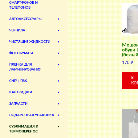
СМАРТФОНОВ И
ТЕЛЕФОНОВ
АВТОАКСЕССУАРЫ
ЧЕРНИЛА
ЧИСТЯЩИЕ ЖИДКОСТИ
Мешок
обуви 
ФОТОБУМАГА
(белый
170
₽
ПЛЕНКА ДЛЯ
ЛАМИНИРОВАНИЯ
В
СНПЧ, ПЗК
КО
КАРТРИДЖИ
ЗАПЧАСТИ
ПОДАРОЧНАЯ УПАКОВКА
СУБЛИМАЦИЯ И
ТЕРМОПЕРЕНОС