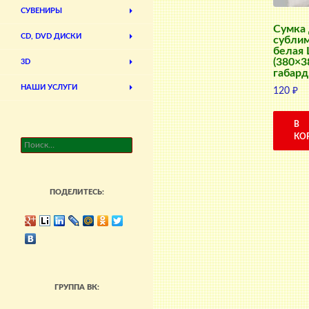
СУВЕНИРЫ
Сумка
CD, DVD ДИСКИ
субли
белая 
(380×3
3D
габард
НАШИ УСЛУГИ
120
₽
В
КО
Найти:
ПОДЕЛИТЕСЬ:
ГРУППА ВК: