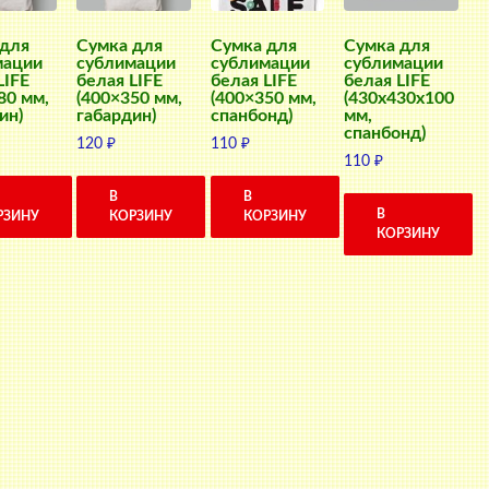
 для
Сумка для
Сумка для
Сумка для
мации
сублимации
сублимации
сублимации
LIFE
белая LIFE
белая LIFE
белая LIFE
80 мм,
(400×350 мм,
(400×350 мм,
(430x430x100
ин)
габардин)
спанбонд)
мм,
спанбонд)
120
₽
110
₽
110
₽
В
В
В
РЗИНУ
КОРЗИНУ
КОРЗИНУ
КОРЗИНУ