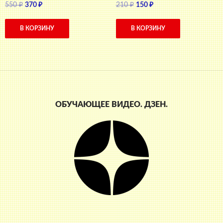
Первоначальная
Текущая
Первоначальная
Текущая
550
₽
370
₽
210
₽
150
₽
цена
цена:
цена
цена:
составляла
370 ₽.
составляла
150 ₽.
В КОРЗИНУ
В КОРЗИНУ
550 ₽.
210 ₽.
ОБУЧАЮЩЕЕ ВИДЕО. ДЗЕН.