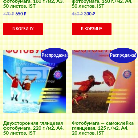
фотобумага, 160 г./м2, A3,
фотобумага, 160 г./м2, A4,
50 листов, IST
50 листов, IST
Первоначальная
Текущая
Первоначальная
Текущая
770
₽
650
₽
450
₽
300
₽
цена
цена:
цена
цена:
составляла
650 ₽.
составляла
300 ₽.
В КОРЗИНУ
В КОРЗИНУ
770 ₽.
450 ₽.
Распродажа!
Распродажа!
Двухсторонняя глянцевая
Фотобумага — самоклейка
фотобумага, 220 г./м2, A4,
глянцевая, 125 г./м2, A4,
50 листов, IST
20 листов, IST