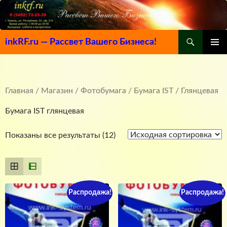
Поиск
inkRF.ru — Рассвет Вашего Бизнеса!
ПЕРЕЙТИ
ОСНОВ
К
МЕНЮ
СОДЕРЖИМОМУ
Главная
/
Магазин
/
Фотобумага
/
Бумага IST
/ Глянцевая
Бумага IST глянцевая
Показаны все результаты (12)
Распродажа!
Распродажа!