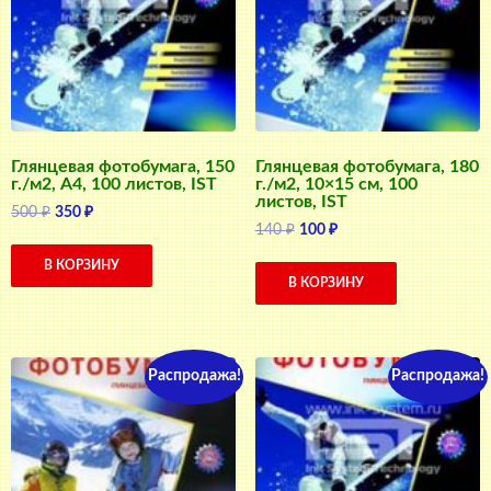
Глянцевая фотобумага, 150
Глянцевая фотобумага, 180
г./м2, A4, 100 листов, IST
г./м2, 10×15 см, 100
листов, IST
Первоначальная
Текущая
500
₽
350
₽
Первоначальная
Текущая
140
₽
100
₽
цена
цена:
цена
цена:
составляла
350 ₽.
В КОРЗИНУ
составляла
100 ₽.
500 ₽.
В КОРЗИНУ
140 ₽.
Распродажа!
Распродажа!