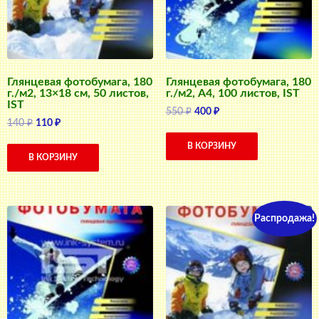
Глянцевая фотобумага, 180
Глянцевая фотобумага, 180
г./м2, 13×18 см, 50 листов,
г./м2, A4, 100 листов, IST
IST
Первоначальная
Текущая
550
₽
400
₽
Первоначальная
Текущая
140
₽
110
₽
цена
цена:
цена
цена:
составляла
400 ₽.
В КОРЗИНУ
составляла
110 ₽.
550 ₽.
В КОРЗИНУ
140 ₽.
Распродажа!