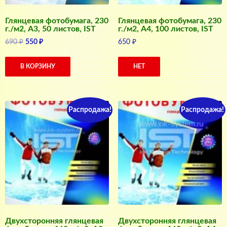
Глянцевая фотобумага, 230
Глянцевая фотобумага, 230
г./м2, A3, 50 листов, IST
г./м2, A4, 100 листов, IST
Первоначальная
Текущая
690
₽
550
₽
650
₽
цена
цена:
составляла
550 ₽.
В КОРЗИНУ
НЕТ
690 ₽.
Распродажа!
Распродажа!
Двухсторонняя глянцевая
Двухсторонняя глянцевая