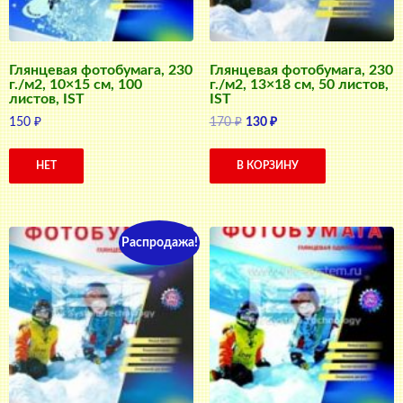
Глянцевая фотобумага, 230
Глянцевая фотобумага, 230
г./м2, 10×15 см, 100
г./м2, 13×18 см, 50 листов,
листов, IST
IST
Первоначальная
Текущая
150
₽
170
₽
130
₽
цена
цена:
составляла
130 ₽.
НЕТ
В КОРЗИНУ
170 ₽.
Распродажа!