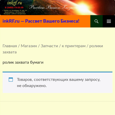
Поиск
inkRF.ru — Рассвет Вашего Бизнеса!
ПЕРЕЙТИ
ОСНОВ
К
МЕНЮ
СОДЕРЖИМОМУ
Главная
/
Магазин
/
Запчасти
/
к принтерам
/ ролики
захвата
ролик захвата бумаги
Товаров, соответствующих вашему запросу,
не обнаружено.