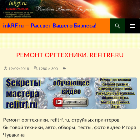
Поиск
inkRF.ru — Рассвет Вашего Бизнеса!
ПЕРЕЙТИ
ОСНОВ
К
МЕНЮ
СОДЕРЖИМОМУ
РЕМОНТ ОРГТЕХНИКИ. REFITRF.RU
19/09/2018
1280 × 300
Ремонт оргтехники. refitrf.ru, струйных принтеров,
бытовой техники, авто, обзоры, тесты, фото видео Игоря
Чувакина