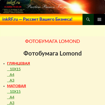
Поиск
inkRF.ru — Рассвет Вашего Бизнеса!
ПЕРЕЙТИ
ОСНОВ
К
МЕНЮ
СОДЕРЖИМОМУ
ФОТОБУМАГА LOMOND
Фотобумага Lomond
ГЛЯНЦЕВАЯ
10X15
A4
A3
МАТОВАЯ
10X15
A4
A3