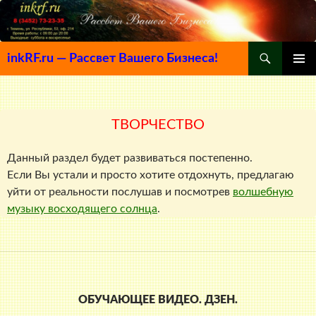
Поиск
inkRF.ru — Рассвет Вашего Бизнеса!
ПЕРЕЙТИ
ОСНОВ
К
МЕНЮ
СОДЕРЖИМОМУ
ТВОРЧЕСТВО
Данный раздел будет развиваться постепенно.
Если Вы устали и просто хотите отдохнуть, предлагаю
уйти от реальности послушав и посмотрев
волшебную
музыку восходящего солнца
.
ОБУЧАЮЩЕЕ ВИДЕО. ДЗЕН.