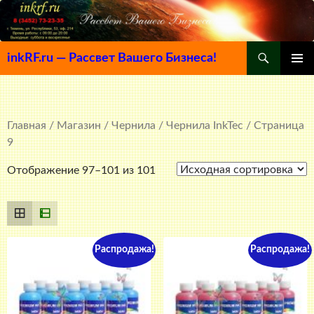
Поиск
inkRF.ru — Рассвет Вашего Бизнеса!
ПЕРЕЙТИ
ОСНОВ
К
МЕНЮ
СОДЕРЖИМОМУ
Главная
/
Магазин
/
Чернила
/
Чернила InkTec
/ Страница
9
Отображение 97–101 из 101
Распродажа!
Распродажа!