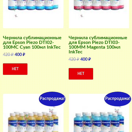
Чернила сублимационные
Чернила сублимационные
для Epson Piezo DTI02-
для Epson Piezo DTI03-
100MC Cyan 100мл InkTec
100MM Magenta 100мл
InkTec
Первоначальная
Текущая
420
₽
400
₽
Первоначальная
Текущая
420
₽
400
₽
цена
цена:
цена
цена:
составляла
400 ₽.
НЕТ
составляла
400 ₽.
420 ₽.
НЕТ
420 ₽.
Распродажа!
Распродажа!