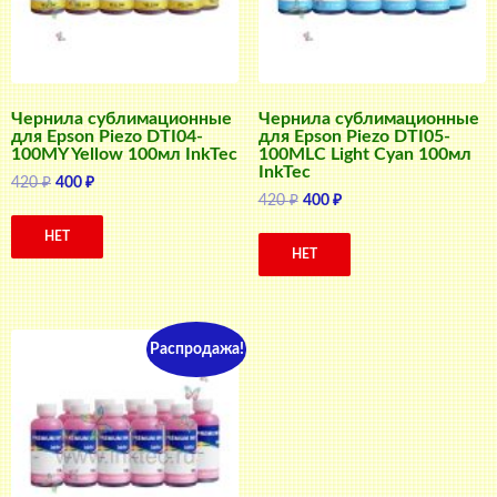
Чернила сублимационные
Чернила сублимационные
для Epson Piezo DTI04-
для Epson Piezo DTI05-
100MY Yellow 100мл InkTec
100MLC Light Cyan 100мл
InkTec
Первоначальная
Текущая
420
₽
400
₽
Первоначальная
Текущая
420
₽
400
₽
цена
цена:
цена
цена:
составляла
400 ₽.
НЕТ
составляла
400 ₽.
420 ₽.
НЕТ
420 ₽.
Распродажа!