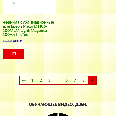
Чернила сублимационные
для Epson Piezo DTI06-
100MLM Light Magenta
100мл InkTec
Первоначальная
Текущая
420
₽
400
₽
цена
цена:
составляла
400 ₽.
НЕТ
420 ₽.
←
1
2
3
…
6
7
8
9
ОБУЧАЮЩЕЕ ВИДЕО. ДЗЕН.