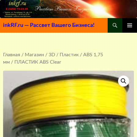
Поиск
inkRF.ru — Рассвет Вашего Бизнеса!
ПЕРЕЙТИ
ОСНОВ
К
МЕНЮ
СОДЕРЖИМОМУ
Главная
/
Магазин
/
3D
/
Пластик
/
ABS 1,75
мм
/ ПЛАСТИК ABS Clear