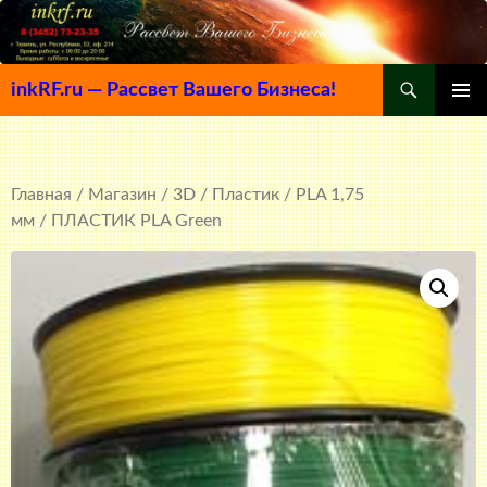
Поиск
inkRF.ru — Рассвет Вашего Бизнеса!
ПЕРЕЙТИ
ОСНОВ
К
МЕНЮ
СОДЕРЖИМОМУ
Главная
/
Магазин
/
3D
/
Пластик
/
PLA 1,75
мм
/ ПЛАСТИК PLA Green