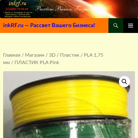
Поиск
inkRF.ru — Рассвет Вашего Бизнеса!
ПЕРЕЙТИ
ОСНОВ
К
МЕНЮ
СОДЕРЖИМОМУ
Главная
/
Магазин
/
3D
/
Пластик
/
PLA 1,75
мм
/ ПЛАСТИК PLA Pink