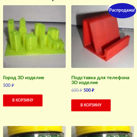
Распродажа!
Город 3D изделие
Подставка для телефона
3D изделие
500
₽
Первоначальная
Текущая
600
₽
500
₽
цена
цена:
В КОРЗИНУ
составляла
500 ₽.
В КОРЗИНУ
600 ₽.