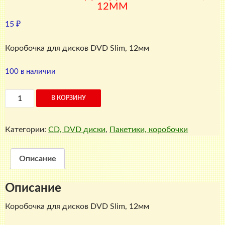
12ММ
15
₽
Коробочка для дисков DVD Slim, 12мм
100 в наличии
Количество
В КОРЗИНУ
товара
Коробочка
Категории:
CD, DVD диски
,
Пакетики, коробочки
для
дисков
DVD
Описание
Slim,
12мм
Описание
Коробочка для дисков DVD Slim, 12мм