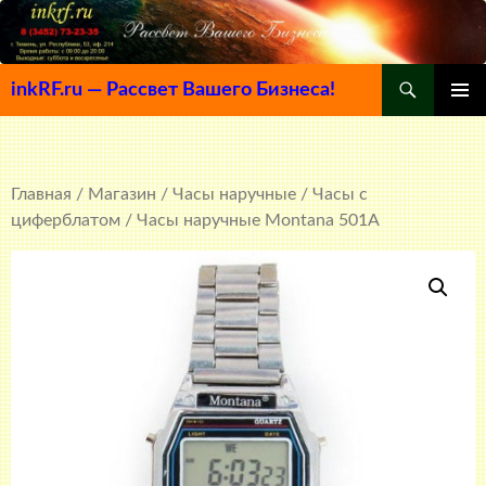
Поиск
inkRF.ru — Рассвет Вашего Бизнеса!
ПЕРЕЙТИ
ОСНОВ
К
МЕНЮ
СОДЕРЖИМОМУ
Главная
/
Магазин
/
Часы наручные
/
Часы с
циферблатом
/ Часы наручные Montana 501A