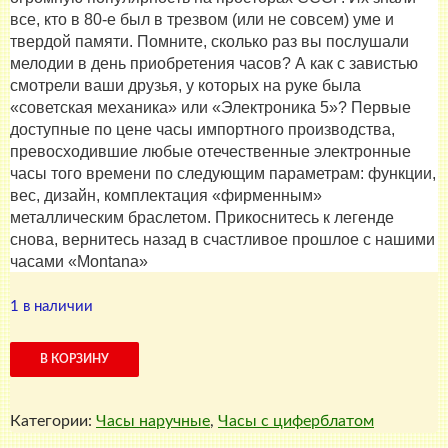
все, кто в 80-е был в трезвом (или не совсем) уме и
твердой памяти. Помните, сколько раз вы послушали
мелодии в день приобретения часов? А как с завистью
смотрели ваши друзья, у которых на руке была
«советская механика» или «Электроника 5»? Первые
доступные по цене часы импортного производства,
превосходившие любые отечественные электронные
часы того времени по следующим параметрам: функции,
вес, дизайн, комплектация «фирменным»
металлическим браслетом. Прикоснитесь к легенде
снова, вернитесь назад в счастливое прошлое с нашими
часами «Montana»
1 в наличии
Количество
В КОРЗИНУ
товара
Часы
Категории:
Часы наручные
,
Часы с циферблатом
наручные