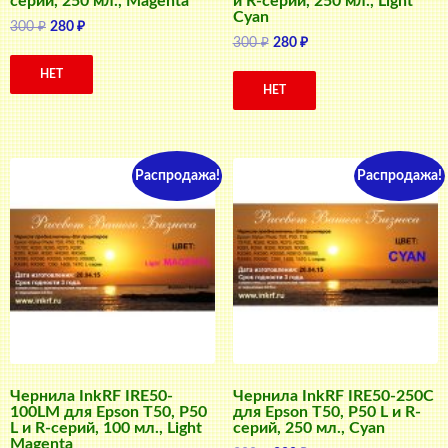
серий, 250 мл., Magenta
и R-серий, 250 мл., Light
Cyan
Первоначальная
Текущая
300
₽
280
₽
Первоначальная
Текущая
300
₽
280
₽
цена
цена:
цена
цена:
составляла
280 ₽.
НЕТ
составляла
280 ₽.
300 ₽.
НЕТ
300 ₽.
Распродажа!
Распродажа!
Чернила InkRF IRE50-
Чернила InkRF IRE50-250C
100LM для Epson T50, P50
для Epson T50, P50 L и R-
L и R-серий, 100 мл., Light
серий, 250 мл., Cyan
Magenta