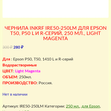
ЧЕРНИЛА INKRF IRE50-250LM ДЛЯ EPSON
T50, P50 L И R-СЕРИЙ, 250 МЛ., LIGHT
MAGENTA
Первоначальная
Текущая
300
₽
280
₽
цена
цена:
составляла
280 ₽.
Для
: Epson P50, T50, 1410 L и R-серий
300 ₽.
Водорастворимые
ЦВЕТ
:
Light
Magenta
ОБЪЕМ
: 250мл.
ПРОИЗВОДСТВО
: Россия.
Нет в наличии
Артикул:
IRE50-250LM
Категории:
250 мл.
,
для Epson
,