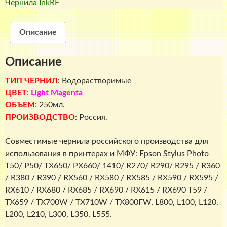
Чернила InkRF
Описание
Описание
ТИП ЧЕРНИЛ
: Водорастворимые
ЦВЕТ
:
Light
Magenta
ОБЪЕМ
: 250мл.
ПРОИЗВОДСТВО
: Россия.
Совместимые чернила российского производства для
использования в принтерах и МФУ: Epson Stylus Photo
T50/ P50/ TX650/ PX660/ 1410/ R270/ R290/ R295 / R360
/ R380 / R390 / RX560 / RX580 / RX585 / RX590 / RX595 /
RX610 / RX680 / RX685 / RX690 / RX615 / RX690 T59 /
TX659 / TX700W / TX710W / TX800FW, L800, L100, L120,
L200, L210, L300, L350, L555.