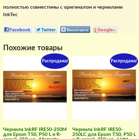
полностью совместимы с оригиналом и чернилами
InkTec
Facebook
Twitter
Вконтакте
Google+
Похожие товары
Распродажа!
Распродажа!
Чернила InkRF IRE50-250M
Чернила InkRF IRE50-
для Epson T50, P50 L и R-
250LC для Epson T50, P50 L