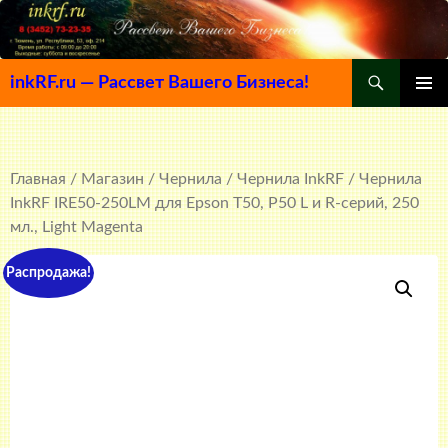
Поиск
inkRF.ru — Рассвет Вашего Бизнеса!
ПЕРЕЙТИ
ОСНОВ
К
МЕНЮ
СОДЕРЖИМОМУ
Главная
/
Магазин
/
Чернила
/
Чернила InkRF
/ Чернила
InkRF IRE50-250LM для Epson T50, P50 L и R-серий, 250
мл., Light Magenta
Распродажа!