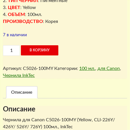
2.
ТИП ЧЕРНИЛ
: Пигментные
3.
ЦВЕТ
: Yellow
4.
ОБЪЕМ
: 100мл.
ПРОИЗВОДСТВО
: Корея
7 в наличии
Количество
В КОРЗИНУ
товара
Чернила
Артикул:
C5026-100MY
Категории:
100 мл.
,
для Canon
,
для
Чернила InkTec
Canon
C5026-
100MY
Описание
(Yellow,
CLI-
Описание
226Y/
426Y/
Чернила для Canon C5026-100MY (Yellow, CLI-226Y/
526Y/
426Y/ 526Y/ 726Y) 100мл., InkTec