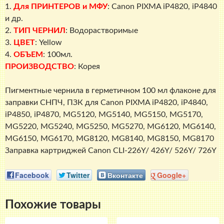
726Y)
1.
Для ПРИНТЕРОВ и МФУ
: Canon PIXMA iP4820, iP4840
100мл.,
и др.
InkTec
2.
ТИП ЧЕРНИЛ
: Водорастворимые
3.
ЦВЕТ
: Yellow
4.
ОБЪЕМ
: 100мл.
ПРОИЗВОДСТВО
: Корея
Пигментные чернила в герметичном 100 мл флаконе для
заправки СНПЧ, ПЗК для Canon PIXMA iP4820, iP4840,
iP4850, iP4870, MG5120, MG5140, MG5150, MG5170,
MG5220, MG5240, MG5250, MG5270, MG6120, MG6140,
MG6150, MG6170, MG8120, MG8140, MG8150, MG8170
Заправка картриджей Canon CLI-226Y/ 426Y/ 526Y/ 726Y
Facebook
Twitter
Вконтакте
Google+
Похожие товары