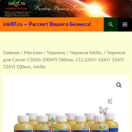
Поиск
inkRF.ru — Рассвет Вашего Бизнеса!
ПЕРЕЙТИ
ОСНОВ
К
МЕНЮ
СОДЕРЖИМОМУ
Главная
/
Магазин
/
Чернила
/
Чернила InkTec
/ Чернила
для Canon C5026-100MY (Yellow, CLI-226Y/ 426Y/ 526Y/
726Y) 100мл., InkTec