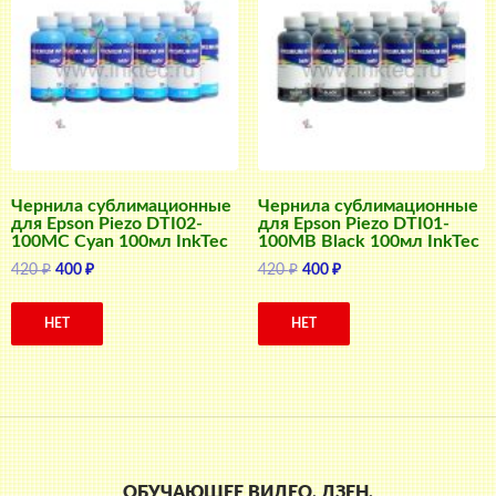
Чернила сублимационные
Чернила сублимационные
для Epson Piezo DTI02-
для Epson Piezo DTI01-
100MC Cyan 100мл InkTec
100MB Black 100мл InkTec
Первоначальная
Текущая
Первоначальная
Текущая
420
₽
400
₽
420
₽
400
₽
цена
цена:
цена
цена:
составляла
400 ₽.
составляла
400 ₽.
НЕТ
НЕТ
420 ₽.
420 ₽.
ОБУЧАЮЩЕЕ ВИДЕО. ДЗЕН.