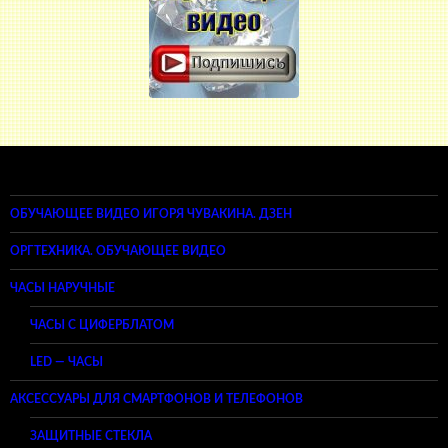
ОБУЧАЮЩЕЕ ВИДЕО ИГОРЯ ЧУВАКИНА. ДЗЕН
ОРГТЕХНИКА. ОБУЧАЮЩЕЕ ВИДЕО
ЧАСЫ НАРУЧНЫЕ
ЧАСЫ С ЦИФЕРБЛАТОМ
LED — ЧАСЫ
АКСЕССУАРЫ ДЛЯ СМАРТФОНОВ И ТЕЛЕФОНОВ
ЗАЩИТНЫЕ СТЕКЛА