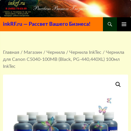
Поиск
inkRF.ru — Рассвет Вашего Бизнеса!
ПЕРЕЙТИ
ОСНОВ
К
МЕНЮ
СОДЕРЖИМОМУ
Главная
/
Магазин
/
Чернила
/
Чернила InkTec
/ Чернила
для Canon C5040-100MB (Black, PG-440,440XL) 100мл
InkTec