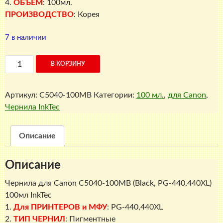
4.
ОБЪЕМ
: 100мл.
ПРОИЗВОДСТВО
: Корея
7 в наличии
Количество
В КОРЗИНУ
товара
Чернила
Артикул:
C5040-100MB
Категории:
100 мл.
,
для Canon
,
для
Чернила InkTec
Canon
C5040-
100MB
Описание
(Black,
PG-
Описание
440,440XL)
100мл
Чернила для Canon C5040-100MB (Black, PG-440,440XL)
InkTec
100мл InkTec
1.
Для ПРИНТЕРОВ и МФУ
: PG-440,440XL
2.
ТИП ЧЕРНИЛ
: Пигментные