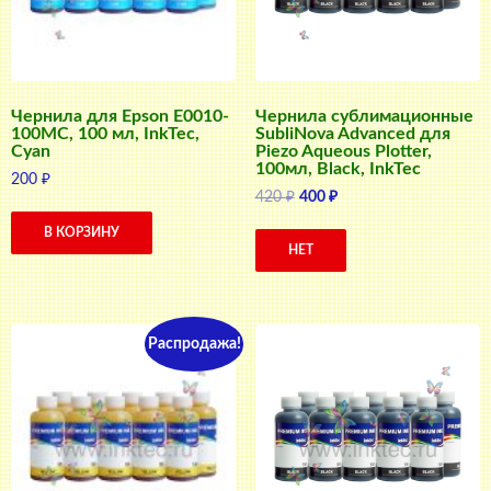
Чернила для Epson E0010-
Чернила сублимационные
100MC, 100 мл, InkTec,
SubliNova Advanced для
Cyan
Piezo Aqueous Plotter,
100мл, Black, InkTec
200
₽
Первоначальная
Текущая
420
₽
400
₽
цена
цена:
В КОРЗИНУ
составляла
400 ₽.
НЕТ
420 ₽.
Распродажа!