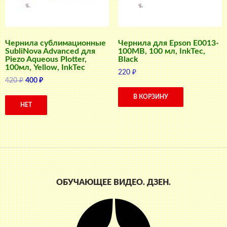
Чернила сублимационные
Чернила для Epson E0013-
SubliNova Advanced для
100MB, 100 мл, InkTec,
Piezo Aqueous Plotter,
Black
100мл, Yellow, InkTec
220
₽
Первоначальная
Текущая
420
₽
400
₽
цена
цена:
В КОРЗИНУ
составляла
400 ₽.
НЕТ
420 ₽.
ОБУЧАЮЩЕЕ ВИДЕО. ДЗЕН.