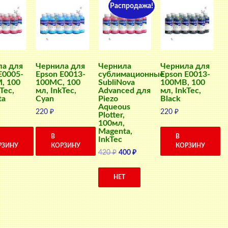
Распродажа!
ла для
Чернила для
Чернила
Чернила для
E0005-
Epson E0013-
сублимационные
Epson E0013-
, 100
100MC, 100
SubliNova
100MB, 100
Tec,
мл, InkTec,
Advanced для
мл, InkTec,
ta
Cyan
Piezo
Black
Aqueous
220
₽
220
₽
Plotter,
100мл,
Magenta,
В
В
InkTec
РЗИНУ
КОРЗИНУ
КОРЗИНУ
Первоначальная
Текущая
420
₽
400
₽
цена
цена:
составляла
400 ₽.
НЕТ
420 ₽.