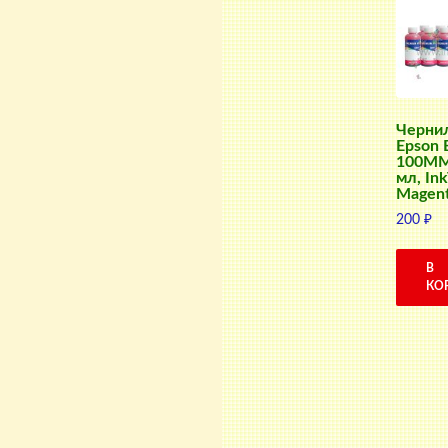
Черни
Epson 
100MM
мл, Ink
Magen
200
₽
В
КО