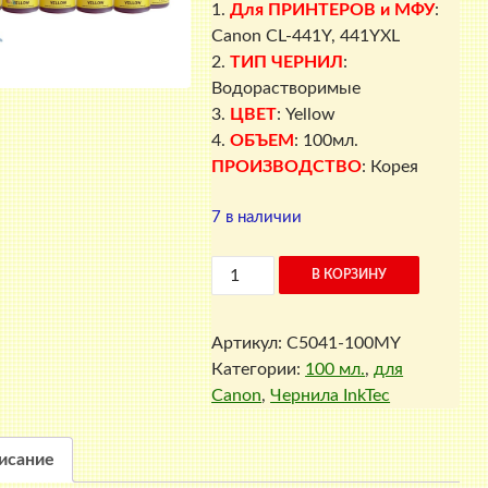
1.
Для ПРИНТЕРОВ и МФУ
:
Canon CL-441Y, 441YXL
2.
ТИП ЧЕРНИЛ
:
Водорастворимые
3.
ЦВЕТ
: Yellow
4.
ОБЪЕМ
: 100мл.
ПРОИЗВОДСТВО
: Корея
7 в наличии
Количество
В КОРЗИНУ
товара
Чернила
Артикул:
C5041-100MY
для
Категории:
100 мл.
,
для
Canon
Canon
,
Чернила InkTec
C5041-
100MY
(Yellow,
исание
CL-