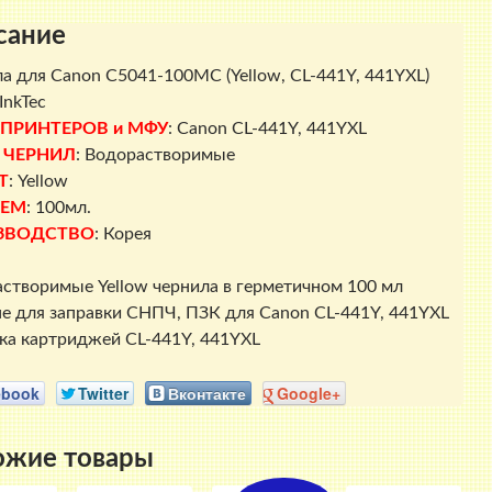
441Y,
сание
441YXL)
100мл
а для Canon C5041-100MC (Yellow, CL-441Y, 441YXL)
InkTec
InkTec
 ПРИНТЕРОВ и МФУ
: Canon CL-441Y, 441YXL
 ЧЕРНИЛ
: Водорастворимые
Т
: Yellow
ЕМ
: 100мл.
ЗВОДСТВО
: Корея
створимые Yellow чернила в герметичном 100 мл
е для заправки СНПЧ, ПЗК для Canon CL-441Y, 441YXL
ка картриджей CL-441Y, 441YXL
ebook
Twitter
Вконтакте
Google+
ожие товары