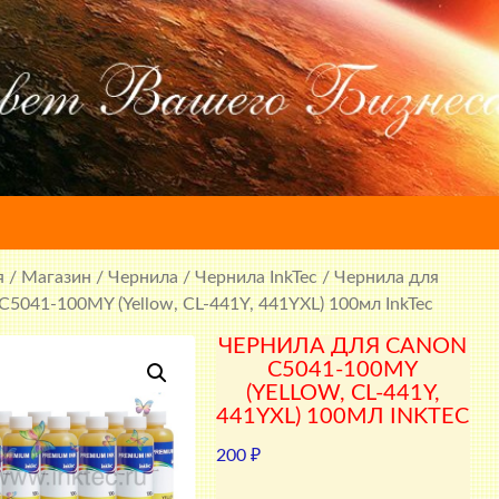
я
/
Магазин
/
Чернила
/
Чернила InkTec
/ Чернила для
C5041-100MY (Yellow, CL-441Y, 441YXL) 100мл InkTec
ЧЕРНИЛА ДЛЯ CANON
C5041-100MY
(YELLOW, CL-441Y,
441YXL) 100МЛ INKTEC
200
₽