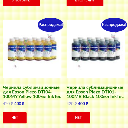
В КОРЗИНУ
В КОРЗИНУ
Распродажа!
Распродажа!
Чернила сублимационные
Чернила сублимационные
для Epson Piezo DTI04-
для Epson Piezo DTI01-
100MY Yellow 100мл InkTec
100MB Black 100мл InkTec
Первоначальная
Текущая
Первоначальная
Текущая
420
₽
400
₽
420
₽
400
₽
цена
цена:
цена
цена:
составляла
400 ₽.
составляла
400 ₽.
НЕТ
НЕТ
420 ₽.
420 ₽.