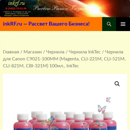
Поиск
inkRF.ru — Рассвет Вашего Бизнеса!
ПЕРЕЙТИ
ОСНОВ
К
МЕНЮ
СОДЕРЖИМОМУ
Главная
/
Магазин
/
Чернила
/
Чернила InkTec
/ Чернила
для Canon C9021-100MM (Magenta, CLI-221M, CLI-521M,
CLI-821M, CBI-321M) 100мл., InkTec