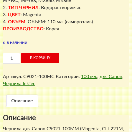
MP980, MP988, MX860, MX868
2.
ТИП ЧЕРНИЛ
: Водорастворимые
3.
ЦВЕТ
: Magenta
4.
ОБЪЕМ
: ОБЪЕМ: 110 мл. (саморозлив)
ПРОИЗВОДСТВО
: Корея
6 в наличии
Количество
В КОРЗИНУ
товара
Чернила
Артикул:
C9021-100MC
Категории:
100 мл.
,
для Canon
,
для
Чернила InkTec
Canon
C9021-
100MM
Описание
(Magenta,
CLI-
Описание
221M,
CLI-
Чернила для Canon C9021-100MM (Magenta, CLI-221M,