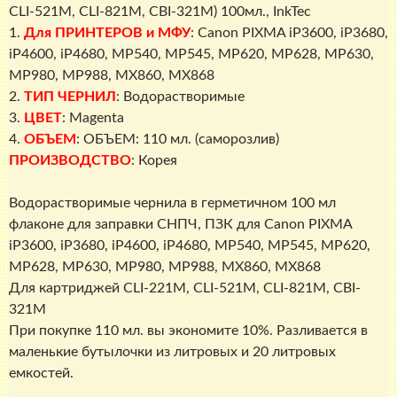
521M,
CLI-521M, CLI-821M, CBI-321M) 100мл., InkTec
CLI-
1.
Для ПРИНТЕРОВ и МФУ
: Canon PIXMA iP3600, iP3680,
821M,
iP4600, iP4680, MP540, MP545, MP620, MP628, MP630,
CBI-
MP980, MP988, MX860, MX868
321M)
2.
ТИП ЧЕРНИЛ
: Водорастворимые
100мл.,
3.
ЦВЕТ
: Magenta
InkTec
4.
ОБЪЕМ
: ОБЪЕМ: 110 мл. (саморозлив)
ПРОИЗВОДСТВО
: Корея
Водорастворимые чернила в герметичном 100 мл
флаконе для заправки СНПЧ, ПЗК для Canon PIXMA
iP3600, iP3680, iP4600, iP4680, MP540, MP545, MP620,
MP628, MP630, MP980, MP988, MX860, MX868
Для картриджей CLI-221M, CLI-521M, CLI-821M, CBI-
321M
При покупке 110 мл. вы экономите 10%. Разливается в
маленькие бутылочки из литровых и 20 литровых
емкостей.