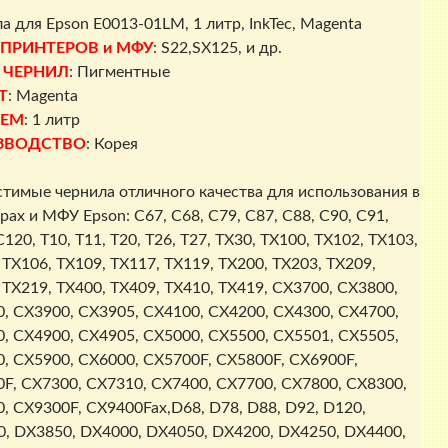
а для Epson E0013-01LM, 1 литр, InkTec,
Magenta
 ПРИНТЕРОВ и МФУ
: S22,SX125, и др.
 ЧЕРНИЛ
: Пигментные
Т
: Magenta
ЕМ
: 1 литр
ЗВОДСТВО
: Корея
тимые чернила отличного качества для использования в
рах и МФУ Epson: C67, C68, C79, C87, C88, C90, C91,
120, T10, T11, T20, T26, T27, TX30, TX100, TX102, TX103,
 TX106, TX109, TX117, TX119, TX200, TX203, TX209,
 TX219, TX400, TX409, TX410, TX419, CX3700, CX3800,
, CX3900, CX3905, CX4100, CX4200, CX4300, CX4700,
, CX4900, CX4905, CX5000, CX5500, CX5501, CX5505,
, CX5900, CX6000, CX5700F, CX5800F, CX6900F,
F, CX7300, CX7310, CX7400, CX7700, CX7800, CX8300,
, CX9300F, CX9400Fax,D68, D78, D88, D92, D120,
, DX3850, DX4000, DX4050, DX4200, DX4250, DX4400,