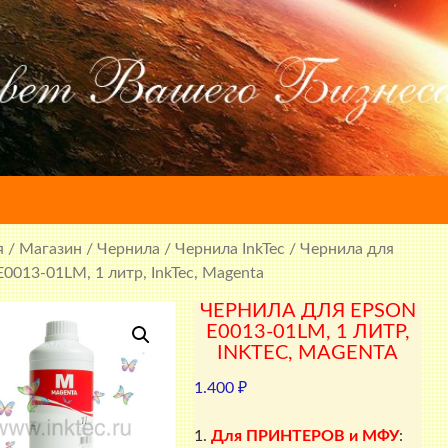
я
/
Магазин
/
Чернила
/
Чернила InkTec
/ Чернила для
E0013-01LM, 1 литр, InkTec, Magenta
ЧЕРНИЛА ДЛЯ EPSON
E0013-01LM, 1 ЛИТР,
INKTEC, MAGENTA
1.400
₽
1.
Для ПРИНТЕРОВ и МФУ
: