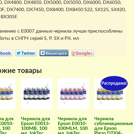
, DX4800, DX4850, DX5000, DX5050, DX6000, DX6050,
F, DX7400, DX7450, DX8400, DX8450 S22, SX125, SX420,
 BX305F.
внению с E0007 данные чернила лучше приспособлены
боты в СНПЧ серий S, P, SX и PX. мл
ebook
Twitter
Вконтакте
Google+
ожие товары
Распродажа!
ла для
Чернила для
Чернила для
Чернила
E0010-
Epson E0013-
Epson E0010-
сублимационные
 100
100MB, 100
100MLM, 100
для Epson
Tec,
мл, InkTec,
мл, InkTec,
Piezo DTI04-