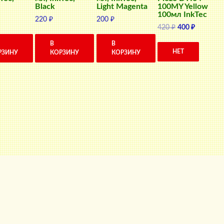
Black
Light Magenta
100MY Yellow
100мл InkTec
220
₽
200
₽
Первоначальн
Текущая
420
₽
400
₽
цена
цена:
В
В
составляла
400 ₽.
НЕТ
РЗИНУ
КОРЗИНУ
КОРЗИНУ
420 ₽.