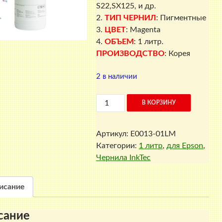
S22,SX125, и др.
2.
ТИП ЧЕРНИЛ
: Пигментные
3.
ЦВЕТ
: Magenta
4.
ОБЪЕМ
: 1 литр.
ПРОИЗВОДСТВО
: Корея
2 в наличии
Количество
В КОРЗИНУ
товара
Чернила
Артикул:
E0013-01LM
для
Категории:
1 литр
,
для Epson
,
Epson
Чернила InkTec
E0013-
01LM,
1
исание
литр,
InkTec,
сание
Magenta