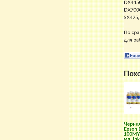
DX4450
DX7000
SX425,
По сра
для ра
Fac
Пох
Черни
Epson 
100MY,
мл, Ink