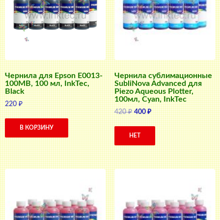
Чернила для Epson E0013-
Чернила сублимационные
100MB, 100 мл, InkTec,
SubliNova Advanced для
Black
Piezo Aqueous Plotter,
100мл, Cyan, InkTec
220
₽
Первоначальная
Текущая
420
₽
400
₽
цена
цена:
В КОРЗИНУ
составляла
400 ₽.
НЕТ
420 ₽.