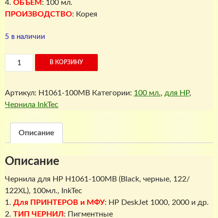
4.
ОБЪЕМ
: 100 мл.
ПРОИЗВОДСТВО
: Корея
5 в наличии
Количество
В КОРЗИНУ
товара
Чернила
Артикул:
H1061-100MB
Категории:
100 мл.
,
для HP
,
для
Чернила InkTec
HP
H1061-
100MB
Описание
(Black,
черные,
Описание
122/
122XL),
Чернила для HP H1061-100MB (Black, черные, 122/
100мл.,
122XL), 100мл., InkTec
InkTec
1.
Для ПРИНТЕРОВ и МФУ
: HP DeskJet 1000, 2000 и др.
2.
ТИП ЧЕРНИЛ
: Пигментные