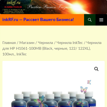
Поиск
inkRF.ru — Рассвет Вашего Бизнеса!
ПЕРЕЙТИ
ОСНОВ
К
МЕНЮ
СОДЕРЖИМОМУ
Главная
/
Магазин
/
Чернила
/
Чернила InkTec
/ Чернила
для HP H1061-100MB (Black, черные, 122/ 122XL),
100мл., InkTec