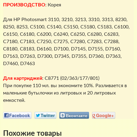
ПРОИЗВОДСТВО
: Корея
Для HP Photosmart 3110, 3210, 3213, 3310, 3313, 8230,
8250, 8253, C5100, C5140, C5150, C5180, C5183, C6100,
C6150, C6180, C6200, C6240, C6250, C6280, C6283,
C7180, C7183, C7250, C7275, C7280, C7283, C7288,
C8180, C8183, D6160, D7100, D7145, D7155, D7160,
D7163, D7263, D7300, D7345, D7355, D7360, D7363,
D7460, D7463
Для картриджей
: C8771 (02/363/177/801)
При покупке 110 мл. вы экономите 10%. Разливается в
маленькие бутылочки из литровых и 20 литровых
емкостей.
Facebook
Twitter
Вконтакте
Google+
Похожие товары