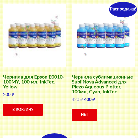
Распродажа!
Чернила для Epson E0010-
Чернила сублимационные
100MY, 100 мл, InkTec,
SubliNova Advanced для
Yellow
Piezo Aqueous Plotter,
100мл, Cyan, InkTec
200
₽
Первоначальная
Текущая
420
₽
400
₽
цена
цена:
В КОРЗИНУ
составляла
400 ₽.
НЕТ
420 ₽.