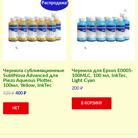
Распродажа!
Чернила сублимационные
Чернила для Epson E0005-
SubliNova Advanced для
100MLC, 100 мл, InkTec,
Piezo Aqueous Plotter,
Light Cyan
100мл, Yellow, InkTec
200
₽
Первоначальная
Текущая
420
₽
400
₽
цена
цена:
В КОРЗИНУ
составляла
400 ₽.
НЕТ
420 ₽.