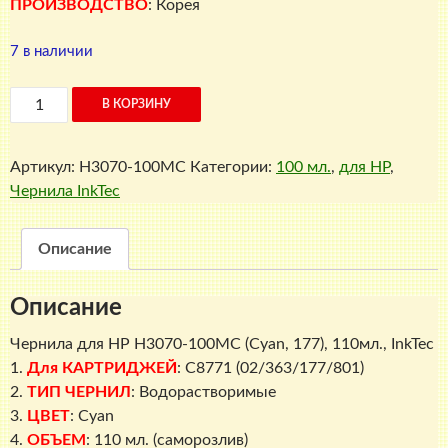
ПРОИЗВОДСТВО
: Корея
7 в наличии
Количество
В КОРЗИНУ
товара
Чернила
Артикул:
H3070-100MC
Категории:
100 мл.
,
для HP
,
для
Чернила InkTec
HP
H3070-
100MC
Описание
(Cyan,
177),
Описание
110мл.,
InkTec
Чернила для HP H3070-100MC (Cyan, 177)
, 110мл., InkTec
1.
Для КАРТРИДЖЕЙ
: C8771 (02/363/177/801)
2.
ТИП ЧЕРНИЛ
: Водорастворимые
3.
ЦВЕТ
: Cyan
4.
ОБЪЕМ
: 110 мл. (саморозлив)