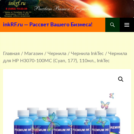
Поиск
inkRF.ru — Рассвет Вашего Бизнеса!
ПЕРЕЙТИ
ОСНОВ
К
МЕНЮ
СОДЕРЖИМОМУ
Главная
/
Магазин
/
Чернила
/
Чернила InkTec
/ Чернила
для HP H3070-100MC (Cyan, 177), 110мл., InkTec