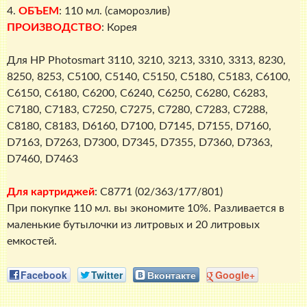
4.
ОБЪЕМ
: 110 мл. (саморозлив)
ПРОИЗВОДСТВО
: Корея
Для HP Photosmart 3110, 3210, 3213, 3310, 3313, 8230,
8250, 8253, C5100, C5140, C5150, C5180, C5183, C6100,
C6150, C6180, C6200, C6240, C6250, C6280, C6283,
C7180, C7183, C7250, C7275, C7280, C7283, C7288,
C8180, C8183, D6160, D7100, D7145, D7155, D7160,
D7163, D7263, D7300, D7345, D7355, D7360, D7363,
D7460, D7463
Для картриджей
: C8771 (02/363/177/801)
При покупке 110 мл. вы экономите 10%. Разливается в
маленькие бутылочки из литровых и 20 литровых
емкостей.
Facebook
Twitter
Вконтакте
Google+