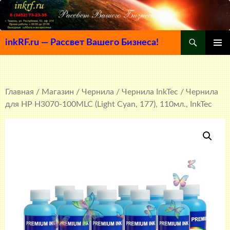
Поиск
inkRF.ru — Рассвет Вашего Бизнеса!
ПЕРЕЙТИ
ОСНОВ
К
МЕНЮ
СОДЕРЖИМОМУ
Главная
/
Магазин
/
Чернила
/
Чернила InkTec
/ Чернила
для HP H3070-100MLC (Light Cyan, 177), 110мл., InkTec