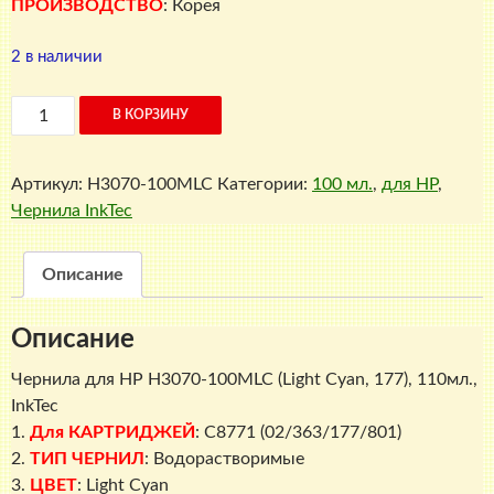
ПРОИЗВОДСТВО
: Корея
2 в наличии
Количество
В КОРЗИНУ
товара
Чернила
Артикул:
H3070-100MLC
Категории:
100 мл.
,
для HP
,
для
Чернила InkTec
HP
H3070-
100MLC
Описание
(Light
Cyan,
Описание
177),
110мл.,
Чернила для HP H3070-100MLC (Light Cyan, 177)
, 110мл.,
InkTec
InkTec
1.
Для КАРТРИДЖЕЙ
: C8771 (02/363/177/801)
2.
ТИП ЧЕРНИЛ
: Водорастворимые
3.
ЦВЕТ
: Light Cyan