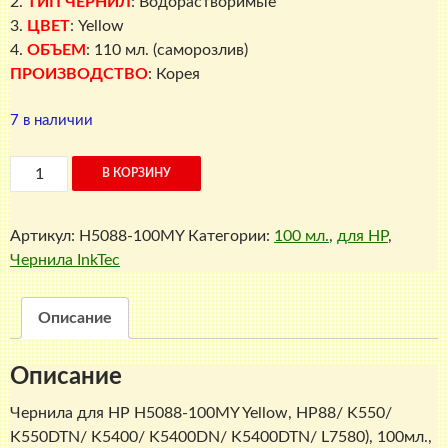
2.
ТИП ЧЕРНИЛ
: Водорастворимые
3.
ЦВЕТ
: Yellow
4.
ОБЪЕМ
: 110 мл. (саморозлив)
ПРОИЗВОДСТВО
: Корея
7 в наличии
Количество
В КОРЗИНУ
товара
Чернила
Артикул:
H5088-100MY
Категории:
100 мл.
,
для HP
,
для
Чернила InkTec
HP
H5088-
100MY
Описание
(Yellow,
HP88/
Описание
K550/
K550DTN/
Чернила для HP H5088-100MY Yellow, HP88/ K550/
K5400/
K550DTN/ K5400/ K5400DN/ K5400DTN/ L7580), 100мл.,