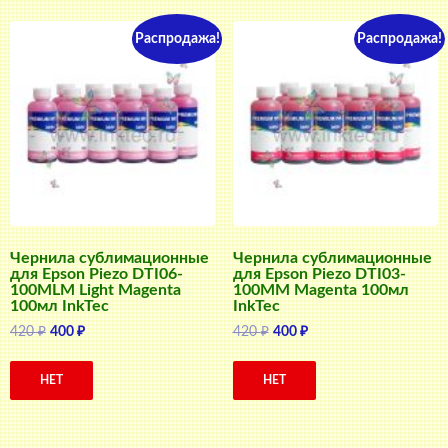
Распродажа!
Распродажа!
Чернила сублимационные
Чернила сублимационные
для Epson Piezo DTI06-
для Epson Piezo DTI03-
100MLM Light Magenta
100MM Magenta 100мл
100мл InkTec
InkTec
Первоначальная
Текущая
Первоначальная
Текущая
420
₽
400
₽
420
₽
400
₽
цена
цена:
цена
цена:
составляла
400 ₽.
составляла
400 ₽.
НЕТ
НЕТ
420 ₽.
420 ₽.