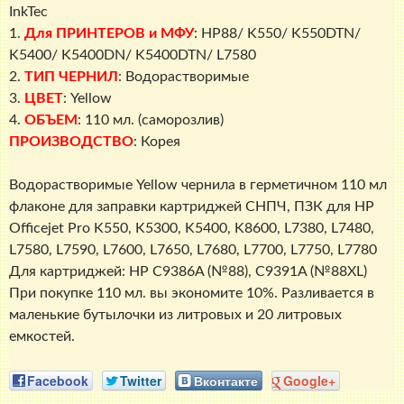
K5400DN/
InkTec
K5400DTN/
1.
Для ПРИНТЕРОВ и МФУ
: HP88/ K550/ K550DTN/
L7580),
K5400/ K5400DN/ K5400DTN/ L7580
100мл.,
2.
ТИП ЧЕРНИЛ
: Водорастворимые
InkTec
3.
ЦВЕТ
: Yellow
4.
ОБЪЕМ
: 110 мл. (саморозлив)
ПРОИЗВОДСТВО
: Корея
Водорастворимые Yellow чернила в герметичном 110 мл
флаконе для заправки картриджей СНПЧ, ПЗК для HP
Officejet Pro K550, K5300, K5400, K8600, L7380, L7480,
L7580, L7590, L7600, L7650, L7680, L7700, L7750, L7780
Для картриджей: HP C9386A (№88), C9391A (№88XL)
При покупке 110 мл. вы экономите 10%. Разливается в
маленькие бутылочки из литровых и 20 литровых
емкостей.
Facebook
Twitter
Вконтакте
Google+