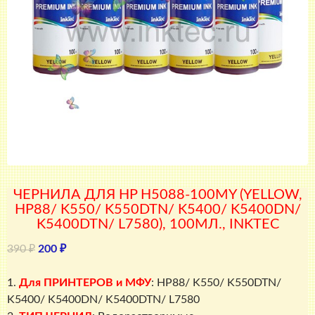
ЧЕРНИЛА ДЛЯ HP H5088-100MY (YELLOW,
HP88/ K550/ K550DTN/ K5400/ K5400DN/
K5400DTN/ L7580), 100МЛ., INKTEC
Первоначальная
Текущая
390
₽
200
₽
цена
цена:
составляла
200 ₽.
1.
Для ПРИНТЕРОВ и МФУ
: HP88/ K550/ K550DTN/
390 ₽.
K5400/ K5400DN/ K5400DTN/ L7580