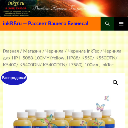
Поиск
inkRF.ru — Рассвет Вашего Бизнеса!
ПЕРЕЙТИ
ОСНОВ
К
МЕНЮ
СОДЕРЖИМОМУ
Главная
/
Магазин
/
Чернила
/
Чернила InkTec
/ Чернила
для HP H5088-100MY (Yellow, HP88/ K550/ K550DTN/
K5400/ K5400DN/ K5400DTN/ L7580), 100мл., InkTec
Распродажа!