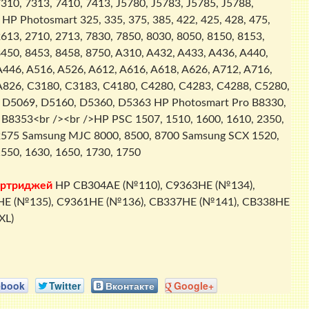
310, 7313, 7410, 7413, J5780, J5783, J5785, J5788,
HP Photosmart 325, 335, 375, 385, 422, 425, 428, 475,
613, 2710, 2713, 7830, 7850, 8030, 8050, 8150, 8153,
450, 8453, 8458, 8750, A310, A432, A433, A436, A440,
A446, A516, A526, A612, A616, A618, A626, A712, A716,
A826, C3180, C3183, C4180, C4280, C4283, C4288, C5280,
 D5069, D5160, D5360, D5363 HP Photosmart Pro B8330,
 B8353<br /><br />HP PSC 1507, 1510, 1600, 1610, 2350,
2575 Samsung MJC 8000, 8500, 8700 Samsung SCX 1520,
1550, 1630, 1650, 1730, 1750
артриджей
HP CB304AE (№110), C9363HE (№134),
E (№135), C9361HE (№136), CB337HE (№141), CB338HE
XL)
ebook
Twitter
Вконтакте
Google+