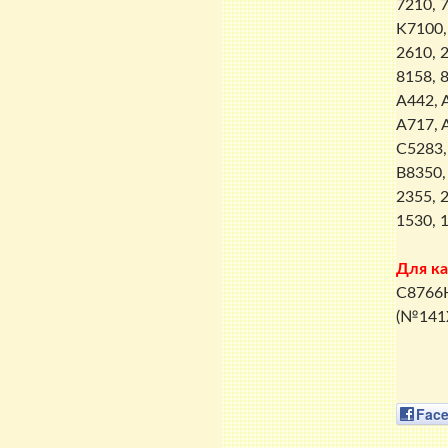
7210, 7
K7100, 
2610, 2
8158, 8
A442, 
A717, 
C5283,
B8350,
2355, 
1530, 
Для к
C8766H
(№141
Fac