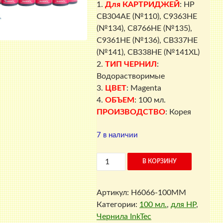
1.
Для КАРТРИДЖЕЙ
: HP
CB304AE (№110), C9363HE
(№134), C8766HE (№135),
C9361HE (№136), CB337HE
(№141), CB338HE (№141XL)
2.
ТИП ЧЕРНИЛ
:
Водорастворимые
3.
ЦВЕТ
: Magenta
4.
ОБЪЕМ
: 100 мл.
ПРОИЗВОДСТВО
: Корея
7 в наличии
Количество
В КОРЗИНУ
товара
Чернила
Артикул:
H6066-100MM
для
Категории:
100 мл.
,
для HP
,
HP
Чернила InkTec
H6066-