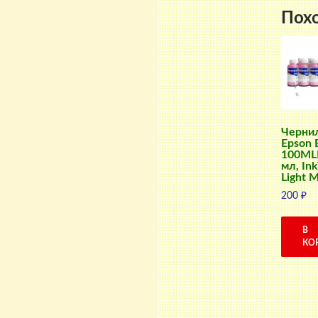
Пох
Черни
Epson 
100ML
мл, Ink
Light 
200
₽
В
КО