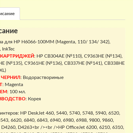
100MM
(Magenta,
исание
110/
134/
сание
342),
100мл.,
а для HP H6066-100MM (Magenta, 110/ 134/ 342),
InkTec
 InkTec
 КАРТРИДЖЕЙ
: HP CB304AE (№110), C9363HE (№134),
E (№135), C9361HE (№136), CB337HE (№141), CB338HE
XL)
 ЧЕРНИЛ
: Водорастворимые
Т
: Magenta
ЕМ
: 100 мл.
ЗВОДСТВО
: Корея
интеров: HP DeskJet 460, 5440, 5740, 5748, 5940, 6520,
543, 6620, 6840, 6843, 6940, 6980, 6988, 9800, 9860,
 D4260, D4263<br /><br />HP OfficeJet 6200, 6210, 6310,