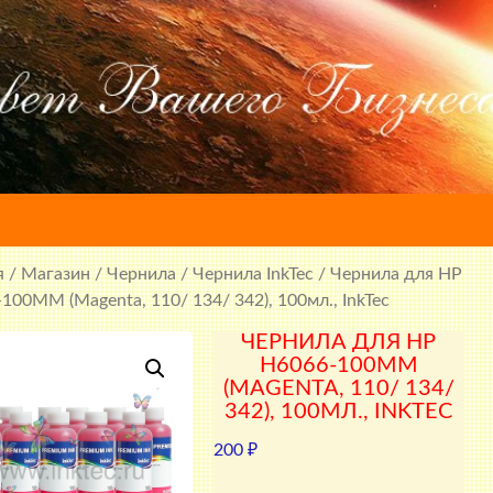
я
/
Магазин
/
Чернила
/
Чернила InkTec
/ Чернила для HP
100MM (Magenta, 110/ 134/ 342), 100мл., InkTec
ЧЕРНИЛА ДЛЯ HP
H6066-100MM
(MAGENTA, 110/ 134/
342), 100МЛ., INKTEC
200
₽