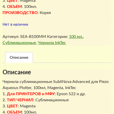
3.
ЦВЕТ
: Magenta
4.
ОБЪЕМ
: 100мл.
ПРОИЗВОДСТВО
: Корея
Нет в наличии
Артикул:
SEA-B100MM
Категории:
100 мл.
,
Сублимационные
,
Чернила InkTec
Описание
Описание
Чернила сублимационные SubliNova Advanced для Piezo
Aqueous Plotter, 100мл, Magenta, InkTec
1.
Для ПРИНТЕРОВ и МФУ
: Epson S22 и др.
2.
ТИП ЧЕРНИЛ
: Сублимационные
3.
ЦВЕТ
: Magenta
4.
ОБЪЕМ
: 100мл.