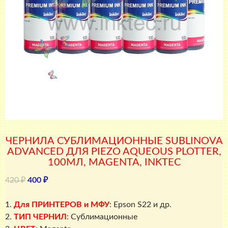
ЧЕРНИЛА СУБЛИМАЦИОННЫЕ SUBLINOVA
ADVANCED ДЛЯ PIEZO AQUEOUS PLOTTER,
100МЛ, MAGENTA, INKTEC
Первоначальная
Текущая
420
₽
400
₽
цена
цена:
составляла
400 ₽.
1.
Для ПРИНТЕРОВ и МФУ
: Epson S22 и др.
420 ₽.
2.
ТИП ЧЕРНИЛ
: Сублимационные