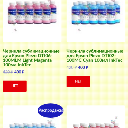
Чернила сублимационные
Чернила сублимационные
для Epson Piezo DTI06-
для Epson Piezo DTI02-
100MLM Light Magenta
100MC Cyan 100мл InkTec
100мл InkTec
Первоначальная
Текущая
420
₽
400
₽
Первоначальная
Текущая
420
₽
400
₽
цена
цена:
цена
цена:
составляла
400 ₽.
НЕТ
составляла
400 ₽.
420 ₽.
НЕТ
420 ₽.
Распродажа!