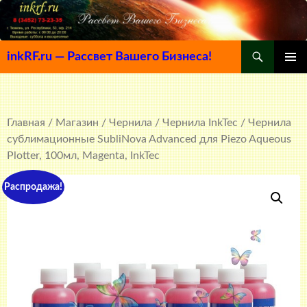
Поиск
inkRF.ru — Рассвет Вашего Бизнеса!
ПЕРЕЙТИ
ОСНОВ
К
МЕНЮ
СОДЕРЖИМОМУ
Главная
/
Магазин
/
Чернила
/
Чернила InkTec
/ Чернила
сублимационные SubliNova Advanced для Piezo Aqueous
Plotter, 100мл, Magenta, InkTec
Распродажа!