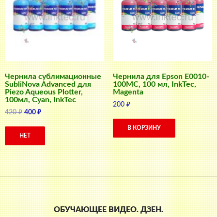
Чернила сублимационные
Чернила для Epson E0010-
SubliNova Advanced для
100MC, 100 мл, InkTec,
Piezo Aqueous Plotter,
Magenta
100мл, Cyan, InkTec
200
₽
Первоначальная
Текущая
420
₽
400
₽
цена
цена:
В КОРЗИНУ
составляла
400 ₽.
НЕТ
420 ₽.
ОБУЧАЮЩЕЕ ВИДЕО. ДЗЕН.