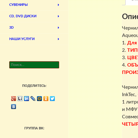
СУВЕНИРЫ
Опи
CD, DVD ДИСКИ
Чернил
3D
Aqueous
НАШИ УСЛУГИ
1.
Для
2.
ТИП
3.
ЦВЕ
Найти:
4.
ОБЪ
ПРОИ
ПОДЕЛИТЕСЬ:
Чернил
InkTec
1 литр
и МФУ 
Совмес
ЧЕТЫ
ГРУППА ВК: