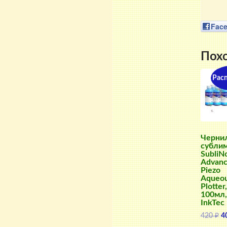
Fac
Пох
Рас
Черни
субли
SubliN
Advanc
Piezo
Aqueo
Plotter,
100мл,
InkTec
П
420
₽
4
ц