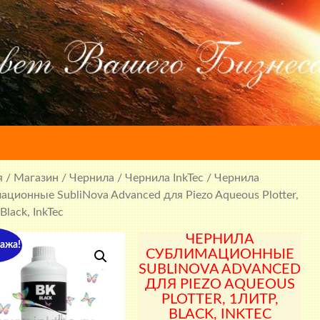
я
/
Магазин
/
Чернила
/
Чернила InkTec
/ Чернила
ационные SubliNova Advanced для Piezo Aqueous Plotter,
Black, InkTec
ЧЕРНИЛА
ажа!
СУБЛИМАЦИОННЫЕ
SUBLINOVA ADVANCED
ДЛЯ PIEZO AQUEOUS
PLOTTER, 1ЛИТР,
BLACK, INKTEC