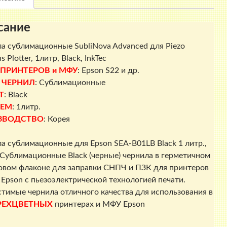
сание
а сублимационные SubliNova Advanced для Piezo
 Plotter, 1литр, Black, InkTec
 ПРИНТЕРОВ и МФУ
: Epson S22 и др.
 ЧЕРНИЛ
: Сублимационные
Т
: Black
ЕМ
: 1литр.
ЗВОДСТВО
: Корея
а сублимационные для Epson SEA-B01LB Black 1 литр.,
, Сублимационные Black (черные) чернила в герметичном
овом флаконе для заправки СНПЧ и ПЗК для принтеров
Epson с пьезоэлектрической технологией печати.
тимые чернила отличного качества для использования в
РЕХЦВЕТНЫХ
принтерах и МФУ Epson