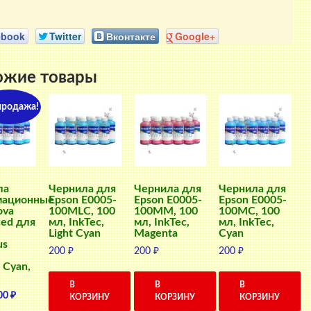
ebook
Twitter
Вконтакте
Google+
ожие товары
продажа!
ла
Чернила для
Чернила для
Чернила для
мационные
Epson E0005-
Epson E0005-
Epson E0005-
ova
100MLC, 100
100MM, 100
100MC, 100
ed для
мл, InkTec,
мл, InkTec,
мл, InkTec,
Light Cyan
Magenta
Cyan
us
200
₽
200
₽
200
₽
 Cyan,
В
В
В
ервоначальная
Текущая
00
₽
КОРЗИНУ
КОРЗИНУ
КОРЗИНУ
ена
цена: