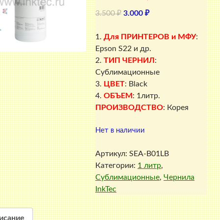
Первоначальная
Текущая
3.500
₽
3.000
₽
цена
цена:
составляла
3.000 ₽.
1.
Для ПРИНТЕРОВ и МФУ
:
3.500 ₽.
Epson S22 и др.
2.
ТИП ЧЕРНИЛ
:
Сублимационные
3.
ЦВЕТ
: Black
4.
ОБЪЕМ
: 1литр.
ПРОИЗВОДСТВО
: Корея
Нет в наличии
Артикул:
SEA-B01LB
Категории:
1 литр
,
Сублимационные
,
Чернила
InkTec
исание