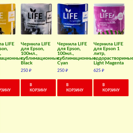
а LIFE
Чернила LIFE
Чернила LIFE
Чернила LIFE
son,
для Epson,
для Epson,
для Epson 1
,
100мл.,
100мл.,
литр,
мационные,
сублимационные,
сублимационные,
водорастворимые
Black
Cyan
Light Magenta
250
₽
250
₽
625
₽
В
В
В
РЗИНУ
КОРЗИНУ
КОРЗИНУ
КОРЗИНУ