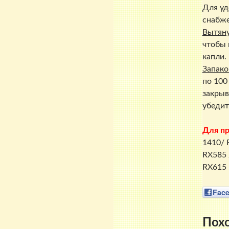
Для уд
снабже
Вытяну
чтобы 
капли.
Запако
по 100
закрыв
убедит
Для п
1410/ 
RX585 
RX615 
Fac
Пох