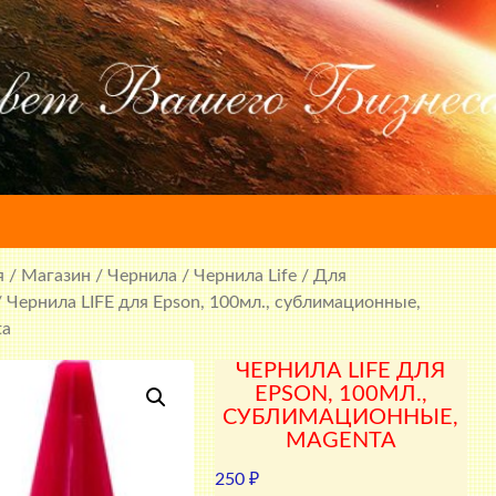
я
/
Магазин
/
Чернила
/
Чернила Life
/
Для
 Чернила LIFE для Epson, 100мл., сублимационные,
ta
ЧЕРНИЛА LIFE ДЛЯ
EPSON, 100МЛ.,
СУБЛИМАЦИОННЫЕ,
MAGENTA
250
₽