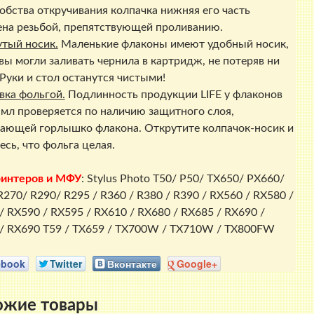
обства откручивания колпачка нижняя его часть
на резьбой, препятствующей проливанию.
тый носик.
Маленькие флаконы имеют удобный носик,
вы могли заливать чернила в картридж, не потеряв ни
 Руки и стол останутся чистыми!
вка фольгой.
Подлинность продукции LIFE у флаконов
 мл проверяется по наличию защитного слоя,
ающей горлышко флакона. Открутите колпачок-носик и
есь, что фольга целая.
ринтеров и МФУ
: Stylus Photo T50/ P50/ TX650/ PX660/
R270/ R290/ R295 / R360 / R380 / R390 / RX560 / RX580 /
/ RX590 / RX595 / RX610 / RX680 / RX685 / RX690 /
/ RX690 T59 / TX659 / TX700W / TX710W / TX800FW
ebook
Twitter
Вконтакте
Google+
ожие товары