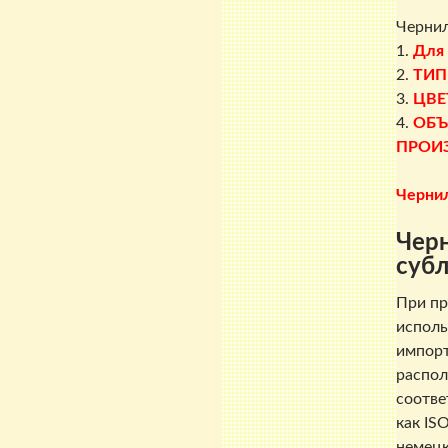
Чернил
1.
Для
2.
ТИП
3.
ЦВЕ
4.
ОБЪ
ПРОИ
Черни
Черн
суб
При пр
исполь
импорт
распол
соотве
как IS
немецк