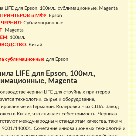
а LIFE для Epson, 100мл., сублимационные, Magenta
 ПРИНТЕРОВ и МФУ
: Epson
 ЧЕРНИЛ
: Сублимационные
Т
: Magenta
ЕМ
: 100мл.
ЗВОДСТВО
: Китай
ла сублимационные
для Epson
ила LIFE для Epson, 100мл.,
лимационные, Magenta
оизводстве чернил LIFE для струйных принтеров
зуется технологии, сырье и оборудование,
ированные из Германии. Колеровки – из США. Завод
ожен в Китае, что снижает себестоимость. Чернила
тствуют международным стандартам качества, таким
O 9001/140001. Сочетание инновационных технологий и
ого сырья позволяет создать продукт европейского