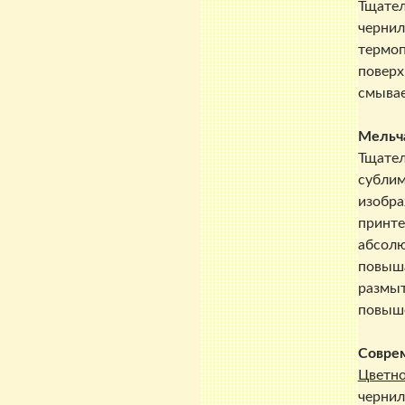
Тщател
чернил
термоп
поверх
смывае
Мельч
Тщател
сублим
изобра
принте
абсолю
повыша
размыт
повыше
Соврем
Цветно
чернил