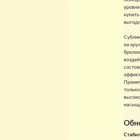
уровня
купить
выгодн
Сублим
на кру
брелок
воздей
состоя
эффект
Преиму
только
высоко
насыще
Обн
Стабил