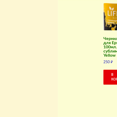
Чернил
для Ep
100мл.
субли
Yellow
250
₽
В
КО