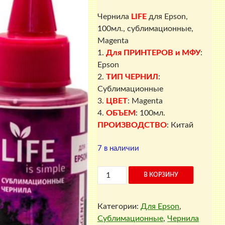
Чернила
LIFE
для Epson,
100мл., сублимационные,
Magenta
1.
Для ПРИНТЕРОВ и МФУ
:
Epson
2.
ТИП ЧЕРНИЛ
:
Сублимационные
3.
ЦВЕТ
: Magenta
4.
ОБЪЕМ
: 100мл.
ПРОИЗВОДСТВО
: Китай
7 в наличии
Количество
В КОРЗИНУ
товара
Чернила
Категории:
Для Epson
,
LIFE
Сублимационные
,
Чернила
для